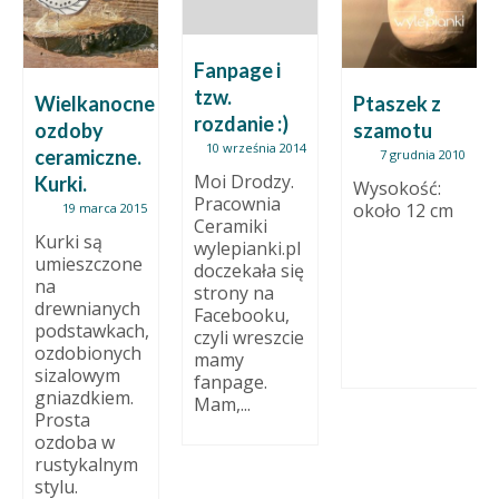
Fanpage i
tzw.
Wielkanocne
Ptaszek z
rozdanie :)
ozdoby
szamotu
10 września 2014
ceramiczne.
7 grudnia 2010
Moi Drodzy.
Kurki.
Wysokość:
Pracownia
około 12 cm
19 marca 2015
Ceramiki
Kurki są
wylepianki.pl
umieszczone
doczekała się
na
strony na
drewnianych
Facebooku,
podstawkach,
czyli wreszcie
ozdobionych
mamy
sizalowym
fanpage.
gniazdkiem.
Mam,...
Prosta
ozdoba w
rustykalnym
stylu.