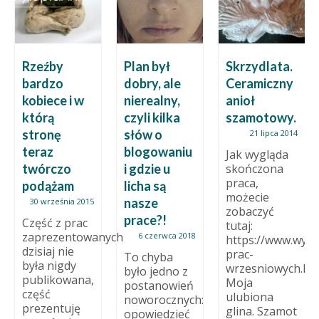
Rzeźby
Plan był
Skrzydlata.
bardzo
dobry, ale
Ceramiczny
kobiece i w
nierealny,
anioł
którą
czyli kilka
szamotowy.
stronę
słów o
21 lipca 2014
teraz
blogowaniu
Jak wygląda
twórczo
i gdzie u
skończona
praca,
podążam
licha są
możecie
nasze
30 września 2015
zobaczyć
prace?!
Część z prac
tutaj:
zaprezentowanych
6 czerwca 2018
https://www.wylep
dzisiaj nie
prac-
To chyba
była nigdy
wrzesniowych.ht
było jedno z
publikowana,
Moja
postanowień
część
ulubiona
noworocznych:
prezentuję
glina. Szamot
opowiedzieć