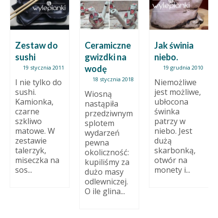
Zestaw do
Ceramiczne
Jak świnia
sushi
gwizdki na
niebo.
ć.
wodę
19 stycznia 2011
19 grudnia 2010
18 stycznia 2018
I nie tylko do
Niemożliwe
sushi.
jest możliwe,
Wiosną
Kamionka,
ubłocona
nastąpiła
czarne
świnka
przedziwnym
szkliwo
patrzy w
splotem
matowe. W
niebo. Jest
wydarzeń
zestawie
dużą
pewna
talerzyk,
skarbonką,
okoliczność:
miseczka na
otwór na
kupiliśmy za
sos...
monety i...
dużo masy
odlewniczej.
O ile glina...