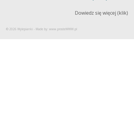
Dowiedz się więcej (klik)
© 2026 Wylepianki - Made by: www.prosteWWW.pl