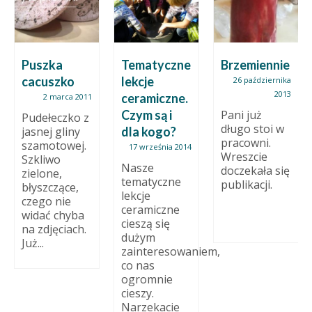
Puszka
Tematyczne
Brzemiennie
cacuszko
lekcje
26 października
2013
ceramiczne.
2 marca 2011
Czym są i
Pani już
Pudełeczko z
długo stoi w
jasnej gliny
dla kogo?
pracowni.
szamotowej.
17 września 2014
Wreszcie
Szkliwo
Nasze
doczekała się
zielone,
tematyczne
publikacji.
błyszczące,
lekcje
czego nie
ceramiczne
widać chyba
cieszą się
na zdjęciach.
dużym
Już...
zainteresowaniem,
co nas
ogromnie
cieszy.
Narzekacie