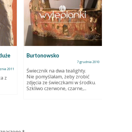
Jak urzą
ceramiki
 duże
Burtonowsko
Jestem n
7 grudnia 2010
lokalizac
znia 2011
prywatne
Świecznik na dwa tealighty.
przestrze
Nie pomyślałam, żeby zrobić
a z
zdjęcia ze świeczkami w środku.
Szkliwo czerwone, czarne,...
oznaczone
*