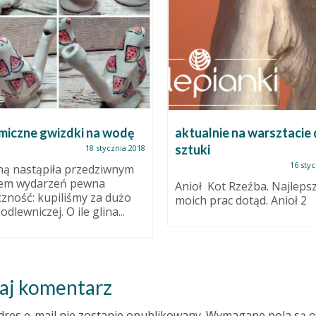
miczne gwizdki na wodę
aktualnie na warsztacie
sztuki
18 stycznia 2018
16 styc
ą nastąpiła przedziwnym
tem wydarzeń pewna
Anioł Kot Rzeźba. Najlepsz
czność: kupiliśmy za dużo
moich prac dotąd. Anioł 2
dlewniczej. O ile glina...
aj komentarz
dres e-mail nie zostanie opublikowany.
Wymagane pola są 