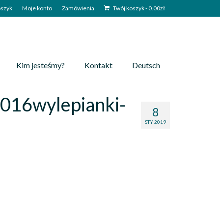
szyk
Moje konto
Zamówienia
Twój koszyk
-
0.00
zł
Kim jesteśmy?
Kontakt
Deutsch
016wylepianki-
8
STY 2019