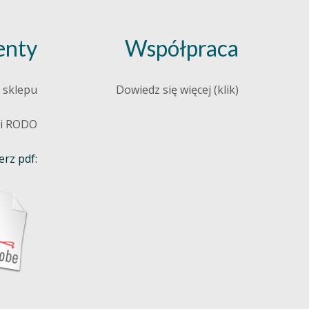
nty
Współpraca
 sklepu
Dowiedz się więcej (klik)
 i RODO
rz pdf: