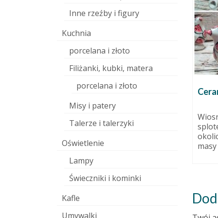
Inne rzeźby i figury
Kuchnia
porcelana i złoto
ARTeria – artystyczne
wakacje w Nowogardzie!
Filiżanki, kubki, matera
9 czerwca 2015
porcelana i złoto
ARTeria – międzynarodowe
czny!
Cera
warsztaty artystyczne tętniące
 września 2015
Misy i patery
energią Na myśl o tych
y i
Wiosn
warsztatach młodym ludziom
Talerze i talerzyki
splo
kołatają...
raz drugi
okoli
Oświetlenie
dczas...
masy o
Lampy
Świeczniki i kominki
Dod
Kafle
Umywalki
Twój a