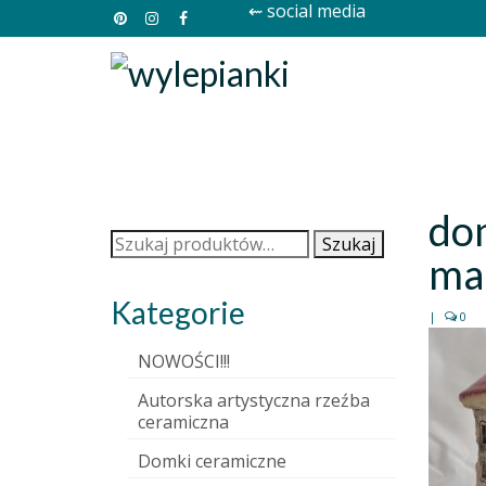
⇜ social media
do
Szukaj:
Szukaj
mar
Kategorie
|
0
NOWOŚCI!!!
Autorska artystyczna rzeźba
ceramiczna
Domki ceramiczne