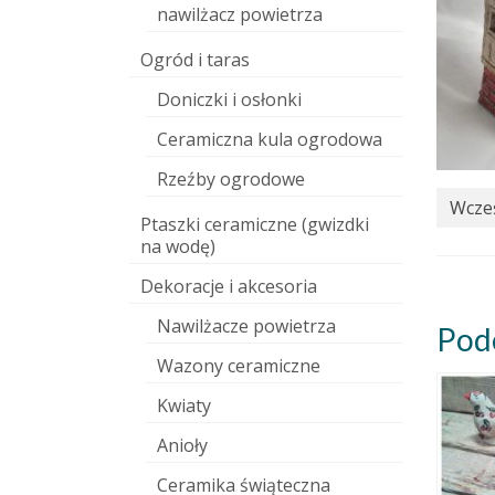
nawilżacz powietrza
Ogród i taras
Doniczki i osłonki
Ceramiczna kula ogrodowa
Rzeźby ogrodowe
Wcześ
Ptaszki ceramiczne (gwizdki
na wodę)
Dekoracje i akcesoria
Nawilżacze powietrza
Pod
Wazony ceramiczne
Kwiaty
Anioły
Ceramika świąteczna