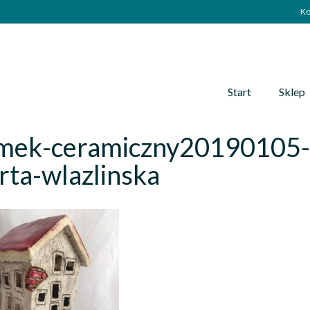
Ko
Start
Sklep
mek-ceramiczny20190105-
ta-wlazlinska