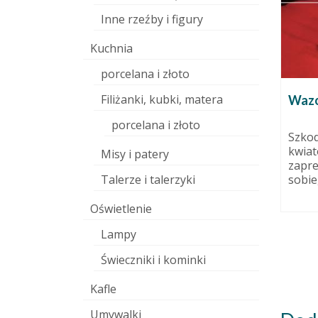
Inne rzeźby i figury
Kuchnia
porcelana i złoto
Filiżanki, kubki, matera
Wazo
porcelana i złoto
Kubek sgraffito. Jak to się
Szkod
robi?
dziernika 2013
kwiat
Misy i patery
zapr
22 czerwca 2016
. Żeby ją
Talerze i talerzyki
sobie,
ami i
Witajcie dziś kubek sgraffito, O
ić.
technice sgraffito mogliście już
Oświetlenie
przeczytać tutaj. Można obejrzeć
filmik, w...
Lampy
Świeczniki i kominki
Kafle
Umywalki