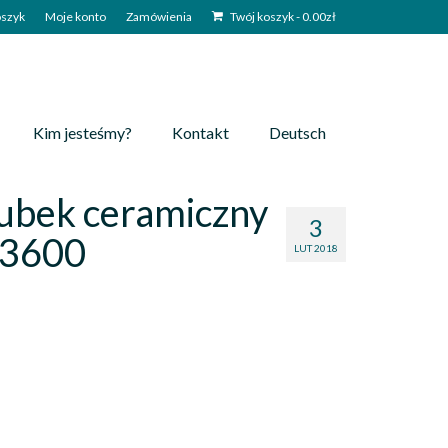
szyk
Moje konto
Zamówienia
Twój koszyk
-
0.00
zł
Kim jesteśmy?
Kontakt
Deutsch
ubek ceramiczny
3
43600
LUT 2018