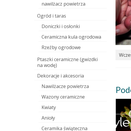
nawilżacz powietrza
Ogród i taras
Doniczki i osłonki
Ceramiczna kula ogrodowa
Rzeźby ogrodowe
Wcześ
Ptaszki ceramiczne (gwizdki
na wodę)
Dekoracje i akcesoria
Nawilżacze powietrza
Pod
Wazony ceramiczne
Kwiaty
Anioły
Ceramika świąteczna