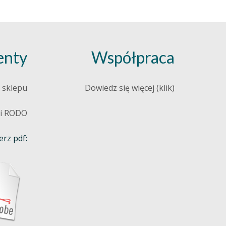
nty
Współpraca
 sklepu
Dowiedz się więcej (klik)
 i RODO
rz pdf: