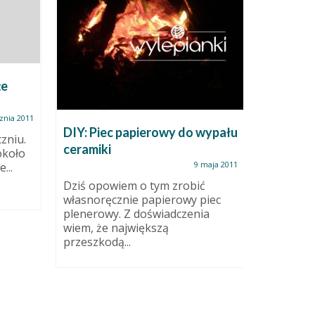
że
znia 2011
DIY: Piec papierowy do wypału
Szkło w
zniu.
ceramiki
około
9 maja 2011
...
Szkło, s
wdzięcz
Dziś opowiem o tym zrobić
artystyc
własnoręcznie papierowy piec
możliwoś
plenerowy. Z doświadczenia
zdobieni
wiem, że największą
przeszkodą...