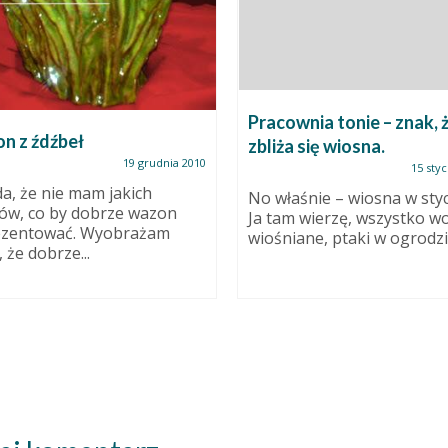
Pracownia tonie – znak, 
n z źdźbeł
zbliża się wiosna.
19 grudnia 2010
15 styc
a, że nie mam jakich
No właśnie – wiosna w styc
ów, co by dobrze wazon
Ja tam wierzę, wszystko w
ezentować. Wyobrażam
wiośniane, ptaki w ogrodzie
 że dobrze...