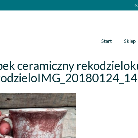
Ko
Start
Sklep
bek ceramiczny rekodzielok
kodzieloIMG_20180124_1