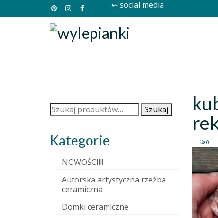
⇜ social media
ku
Szukaj:
Szukaj
re
Kategorie
|
0
NOWOŚCI!!!
Autorska artystyczna rzeźba
ceramiczna
Domki ceramiczne