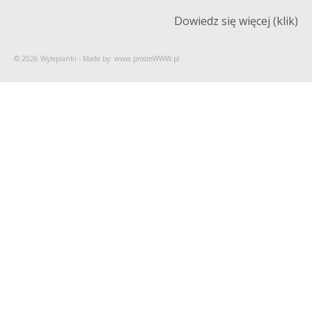
Dowiedz się więcej (klik)
© 2026 Wylepianki - Made by: www.prosteWWW.pl