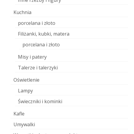
Inne rzeźby i figury
Kuchnia
porcelana i złoto
Filiżanki, kubki, matera
porcelana i złoto
Misy i patery
Talerze i talerzyki
Oświetlenie
Lampy
Świeczniki i kominki
Kafle
Umywalki