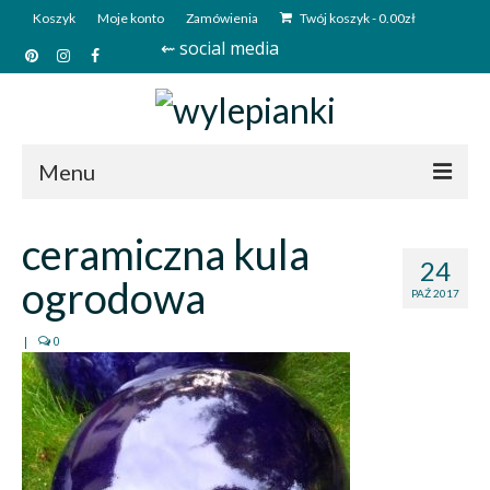
Koszyk
Moje konto
Zamówienia
Twój koszyk
-
0.00
zł
⇜ social media
Menu
Start
ceramiczna kula
24
Sklep
ogrodowa
PAŹ 2017
Kim jesteśmy?
|
0
Kontakt
Deutsch