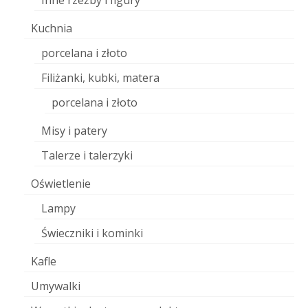
Inne rzeźby i figury
Kuchnia
porcelana i złoto
Filiżanki, kubki, matera
porcelana i złoto
Misy i patery
Talerze i talerzyki
Oświetlenie
Lampy
Świeczniki i kominki
Kafle
Umywalki