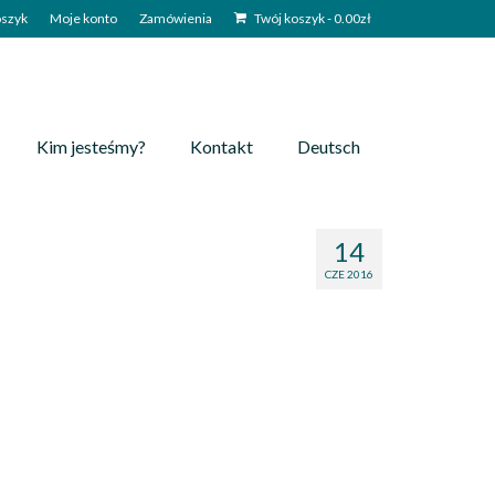
szyk
Moje konto
Zamówienia
Twój koszyk
-
0.00
zł
Kim jesteśmy?
Kontakt
Deutsch
14
CZE 2016