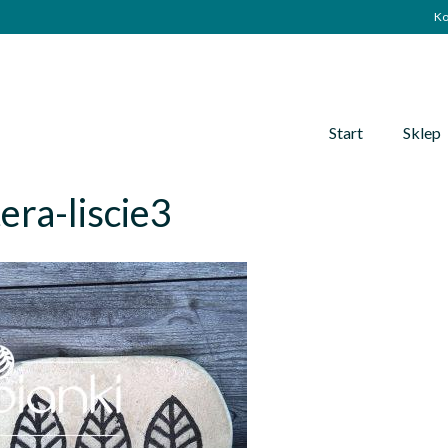
Ko
Start
Sklep
era-liscie3