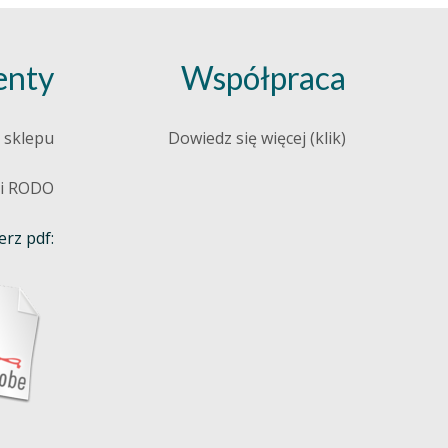
nty
Współpraca
 sklepu
Dowiedz się więcej (klik)
 i RODO
rz pdf: