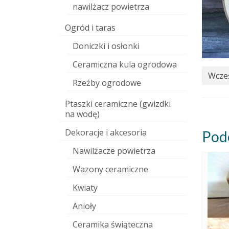
nawilżacz powietrza
Ogród i taras
Doniczki i osłonki
Ceramiczna kula ogrodowa
Wcześ
Rzeźby ogrodowe
Ptaszki ceramiczne (gwizdki
na wodę)
Dekoracje i akcesoria
Pod
Nawilżacze powietrza
Wazony ceramiczne
Kwiaty
Anioły
Ceramika świąteczna