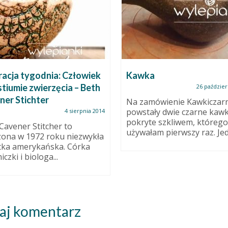
ka
Chcesz prawdziwych
unikatów? Zainteresuj s
26 października 2013
ceramiką agatową!
amówienie Kawkiczarnej
tały dwie czarne kawki. Obie
12 kwi
yte szkliwem, którego
Wiadomo, każdy ceramik C
ałam pierwszy raz. Jednym...
powie, że każda jego prac
niepowtarzalny unikat. Ni
mówię, że...
aj komentarz