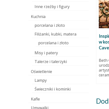
Inne rzeźby i figury
Kuchnia
porcelana i złoto
Filiżanki, kubki, matera
Inspiracja tygodnia: Człowiek
Kaw
w kostiumie zwierzęcia – Beth
porcelana i złoto
Cavener Stichter
19 maja 2011
Na z
Misy i patery
pows
4 sierpnia 2014
yliniało,
pokr
 resztki
Beth Cavener Stitcher to
Talerze i talerzyki
używ
ego,
urodzona w 1972 roku niezwykła
artystka amerykańska. Córka
Oświetlenie
ceramiczki i biologa...
Lampy
Świeczniki i kominki
Kafle
Dod
Umywalki