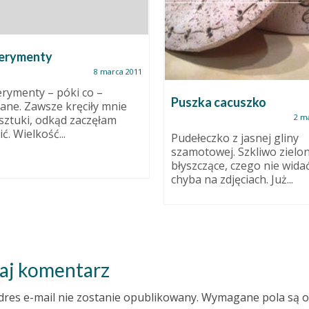
erymenty
8 marca 2011
rymenty – póki co –
Puszka cacuszko
ane. Zawsze kręciły mnie
2 m
sztuki, odkąd zaczęłam
ć. Wielkość...
Pudełeczko z jasnej gliny
szamotowej. Szkliwo zielon
błyszczące, czego nie wida
chyba na zdjęciach. Już...
aj komentarz
dres e-mail nie zostanie opublikowany.
Wymagane pola są 