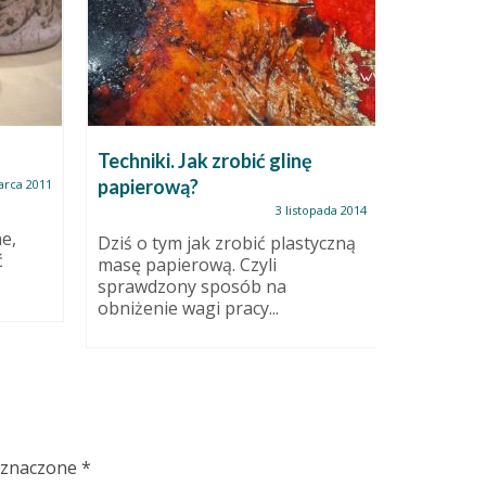
Techniki. Jak zrobić glinę
Biżuteri
papierową?
naszyjni
arca 2011
3 listopada 2014
e,
Dziś o tym jak zrobić plastyczną
Ponieważ
ć
masę papierową. Czyli
pracowni,
sprawdzony sposób na
wirtualn
obniżenie wagi pracy...
zamieszcz
oznaczone
*