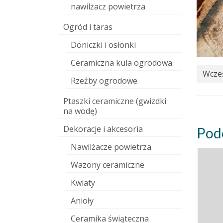
nawilżacz powietrza
Ogród i taras
Doniczki i osłonki
Ceramiczna kula ogrodowa
Wcześ
Rzeźby ogrodowe
Ptaszki ceramiczne (gwizdki
na wodę)
Dekoracje i akcesoria
Pod
Nawilżacze powietrza
Wazony ceramiczne
Kwiaty
Anioły
Ceramika świąteczna