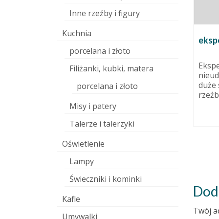
Inne rzeźby i figury
Kuchnia
eksp
porcelana i złoto
Ekspe
Filiżanki, kubki, matera
ękny rok
Praca, czy pasja? Jak to
nieud
połączyć?
duże 
porcelana i złoto
rzeźbi
1 grudnia 2016
27 sierpnia 2015
Misy i patery
iby
Do tej pory blog stanowił dla
 samo
mnie narzędzie informacyjne,
Talerze i talerzyki
my się w
kanał dotarcia do osób, które
szukają...
Oświetlenie
Lampy
Świeczniki i kominki
Dod
Kafle
Twój a
Umywalki