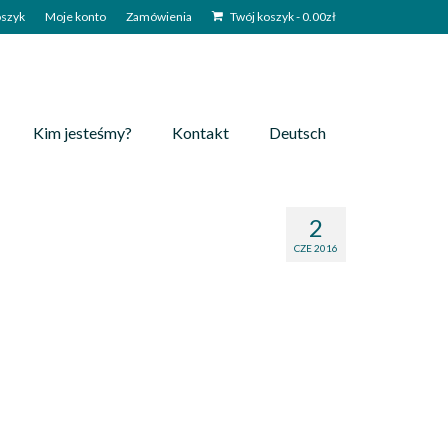
szyk
Moje konto
Zamówienia
Twój koszyk
-
0.00
zł
Kim jesteśmy?
Kontakt
Deutsch
2
CZE 2016