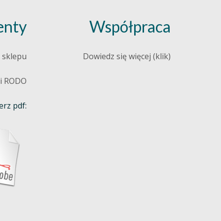
nty
Współpraca
 sklepu
Dowiedz się więcej (klik)
 i RODO
rz pdf: