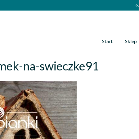
Ko
Start
Sklep
mek-na-swieczke91