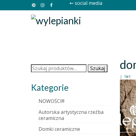
⇜ social media
do
Szukaj:
Szukaj
|
0
Kategorie
NOWOŚCI!!!
Autorska artystyczna rzeźba
ceramiczna
Domki ceramiczne