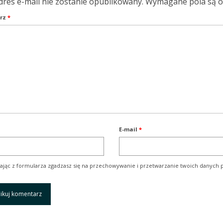
dres e-mail nie zostanie opublikowany.
Wymagane pola są 
rz
*
E-mail
*
ając z formularza zgadzasz się na przechowywanie i przetwarzanie twoich danych p