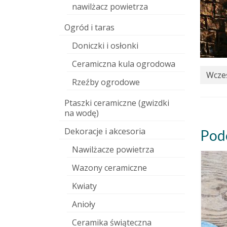
nawilżacz powietrza
Ogród i taras
Doniczki i osłonki
Ceramiczna kula ogrodowa
Wcześ
Rzeźby ogrodowe
Ptaszki ceramiczne (gwizdki
na wodę)
Dekoracje i akcesoria
Pod
Nawilżacze powietrza
Wazony ceramiczne
Kwiaty
Anioły
Ceramika świąteczna