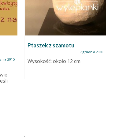
Ptaszek z szamotu
Wielkan
ceramicz
7 grudnia 2010
znia 2015
Wysokość: około 12 cm
Kurki są
rwie
drewnian
eśli
ozdobion
gniazdki
rustykaln