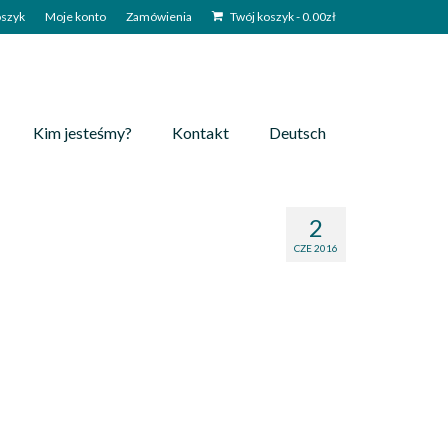
szyk
Moje konto
Zamówienia
Twój koszyk
-
0.00
zł
Kim jesteśmy?
Kontakt
Deutsch
2
CZE 2016