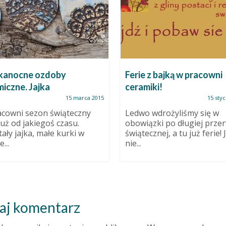
kanocne ozdoby
Ferie z bajką w pracowni
iczne. Jajka
ceramiki!
15 marca 2015
15 styc
cowni sezon świąteczny
Ledwo wdrożyliśmy się w
już od jakiegoś czasu.
obowiązki po długiej prze
ały jajka, małe kurki w
świątecznej, a tu już ferie! J
...
nie...
aj komentarz