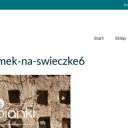
Ko
Start
Sklep
mek-na-swieczke6