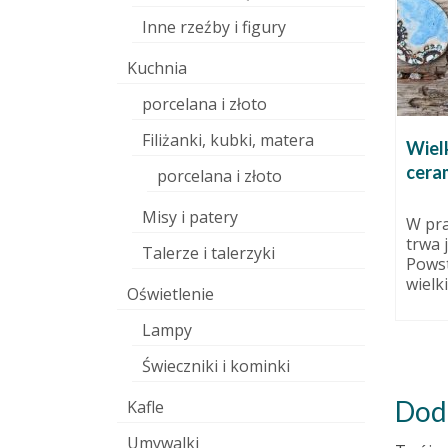
Inne rzeźby i figury
Kuchnia
porcelana i złoto
Filiżanki, kubki, matera
oach:
Lalka Waldorfska
Wiel
ceram
22 września 2015
porcelana i złoto
listopada 2014
Temat lalek odciągnął mnie
Misy i patery
nieco od ceramiki. Tym razem
i? Pewnie
W pra
zrobiłam lalkę tzw. Waldorfską,
ienia z
trwa 
Talerze i talerzyki
którą otrzymała...
stycznie,
Powst
wielkie
Oświetlenie
Lampy
Świeczniki i kominki
Dod
Kafle
Umywalki