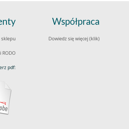
nty
Współpraca
 sklepu
Dowiedz się więcej (klik)
 i RODO
rz pdf: