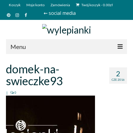
Koszyk
Moje konto
Zamówienia
Twój koszyk
-
0.00
zł
⇜ social media
Menu
Start
domek-na-
2
Sklep
swieczke93
CZE 2016
Kim jesteśmy?
|
0
Kontakt
Deutsch