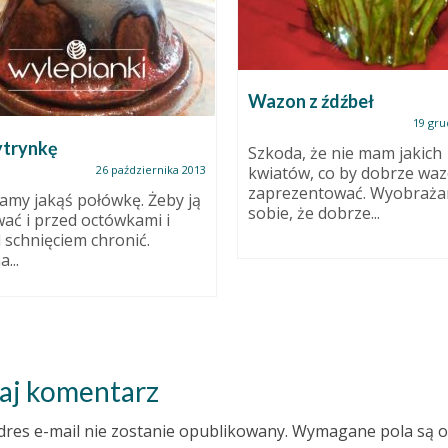
Wazon z źdźbeł
19 gru
ytrynkę
Szkoda, że nie mam jakich
26 października 2013
kwiatów, co by dobrze wa
zaprezentować. Wyobraż
amy jakąś połówkę. Żeby ją
sobie, że dobrze...
ać i przed octówkami i
 schnięciem chronić.
...
aj komentarz
dres e-mail nie zostanie opublikowany.
Wymagane pola są 