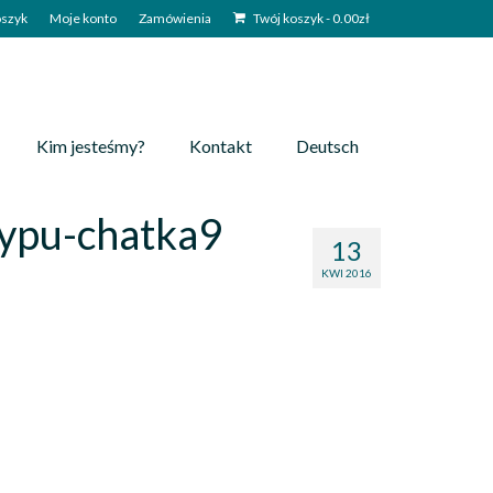
szyk
Moje konto
Zamówienia
Twój koszyk
-
0.00
zł
Kim jesteśmy?
Kontakt
Deutsch
ypu-chatka9
13
KWI 2016