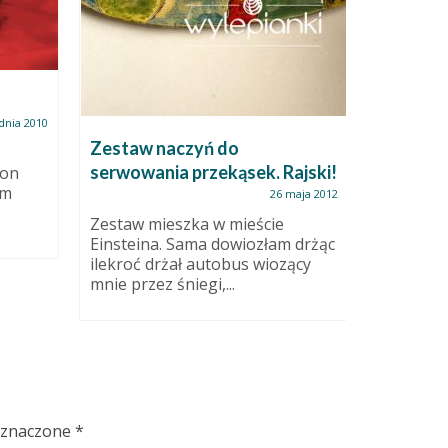
dnia 2010
Zestaw naczyń do
(D)efek
serwowania przekąsek. Rajski!
plener
zon
am
26 maja 2012
Zestaw mieszka w mieście
Plusy uje
Einsteina. Sama dowiozłam drżąc
tam gdzie
ilekroć drżał autobus wiozący
nie ma ś
mnie przez śniegi,...
wszystko j
oznaczone
*