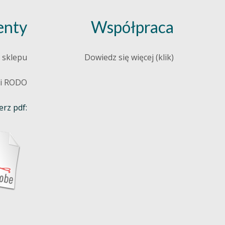
nty
Współpraca
 sklepu
Dowiedz się więcej (klik)
 i RODO
rz pdf: