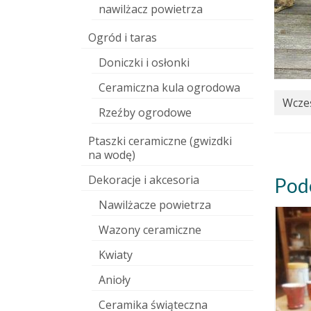
nawilżacz powietrza
Ogród i taras
Doniczki i osłonki
Ceramiczna kula ogrodowa
Wcześ
Rzeźby ogrodowe
Ptaszki ceramiczne (gwizdki
na wodę)
Dekoracje i akcesoria
Pod
Nawilżacze powietrza
Wazony ceramiczne
Kwiaty
Anioły
Ceramika świąteczna