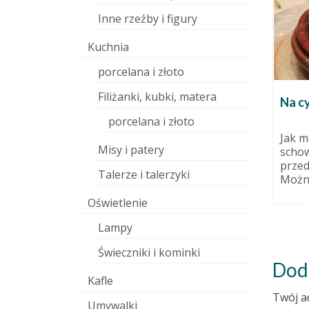
Inne rzeźby i figury
Kuchnia
eksperymenty
porcelana i złoto
8 marca 2011
Eksperymenty – póki co –
Filiżanki, kubki, matera
biety i
Na c
nieudane. Zawsze kręciły mnie
duże sztuki, odkąd zaczęłam
porcelana i złoto
rzeźbić. Wielkość...
6 grudnia 2011
Jak m
Misy i patery
schow
przed
Talerze i talerzyki
Można
Oświetlenie
Lampy
Świeczniki i kominki
Dod
Kafle
Twój a
Umywalki