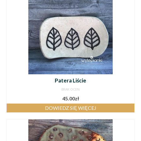
Patera Liście
BRAK OCEN
45.00
zł
DOWIEDZ SIĘ WIĘCEJ