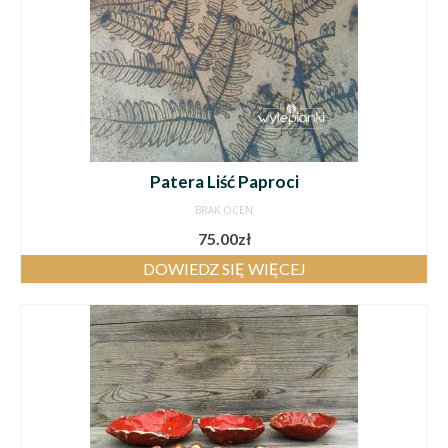
Patera Liść Paproci
BRAK OCEN
75.00
zł
DOWIEDZ SIĘ WIĘCEJ