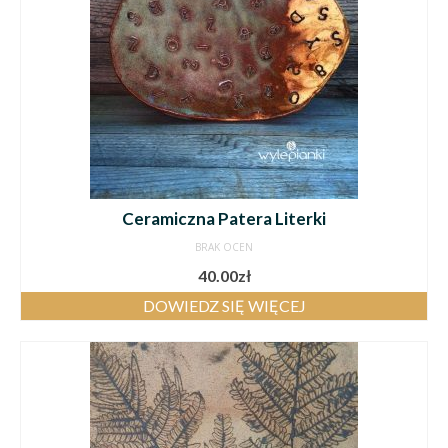
Ceramiczna Patera Literki
BRAK OCEN
40.00
zł
DOWIEDZ SIĘ WIĘCEJ