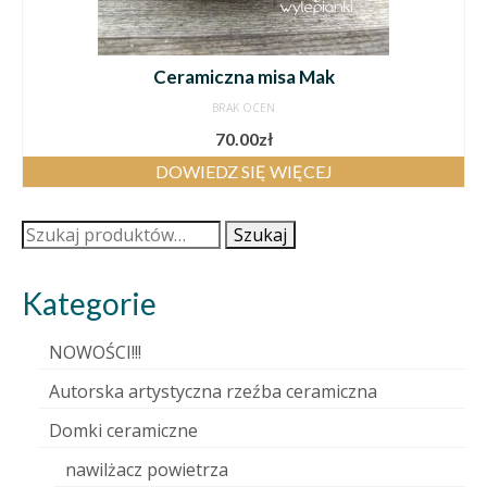
Ceramiczna misa Mak
BRAK OCEN
70.00
zł
DOWIEDZ SIĘ WIĘCEJ
Szukaj:
Szukaj
Kategorie
NOWOŚCI!!!
Autorska artystyczna rzeźba ceramiczna
Domki ceramiczne
nawilżacz powietrza