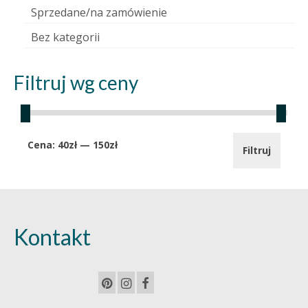
Sprzedane/na zamówienie
Bez kategorii
Filtruj wg ceny
Cena
Cena
Cena:
40zł
—
150zł
Filtruj
min.
maks.
Kontakt