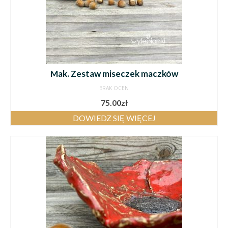
Mak. Zestaw miseczek maczków
BRAK OCEN
75.00
zł
DOWIEDZ SIĘ WIĘCEJ