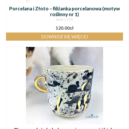
Porcelana i Złoto – filiżanka porcelanowa (motyw
roślinny nr 1)
BRAK OCEN
120.00
zł
DOWIEDZ SIĘ WIĘCEJ