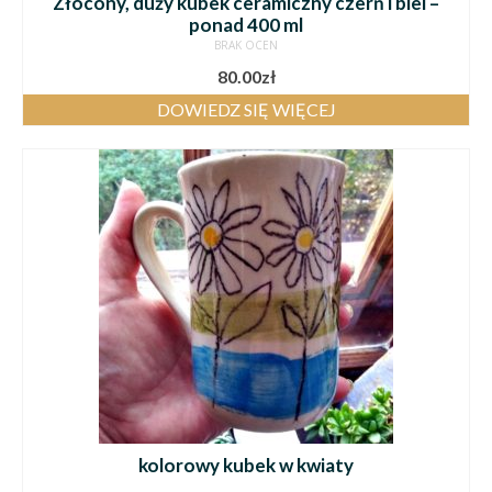
Złocony, duży kubek ceramiczny czerń i biel –
ponad 400 ml
BRAK OCEN
80.00
zł
DOWIEDZ SIĘ WIĘCEJ
kolorowy kubek w kwiaty