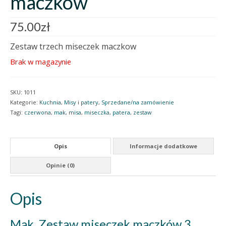
maczków
75.00
zł
Zestaw trzech miseczek maczkow
Brak w magazynie
SKU:
1011
Kategorie:
Kuchnia
,
Misy i patery
,
Sprzedane/na zamówienie
Tagi:
czerwona
,
mak
,
misa
,
miseczka
,
patera
,
zestaw
Opis
Informacje dodatkowe
Opinie (0)
Opis
Mak. Zestaw miseczek maczków 3