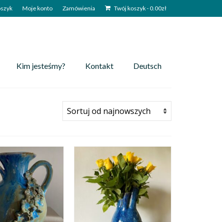
szyk
Moje konto
Zamówienia
Twój koszyk
-
0.00
zł
Kim jesteśmy?
Kontakt
Deutsch