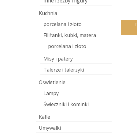
Inne rzeźby i figury
Kuchnia
porcelana i złoto
Filiżanki, kubki, matera
porcelana i złoto
Misy i patery
Talerze i talerzyki
Oświetlenie
Lampy
Świeczniki i kominki
Kafle
Umywalki