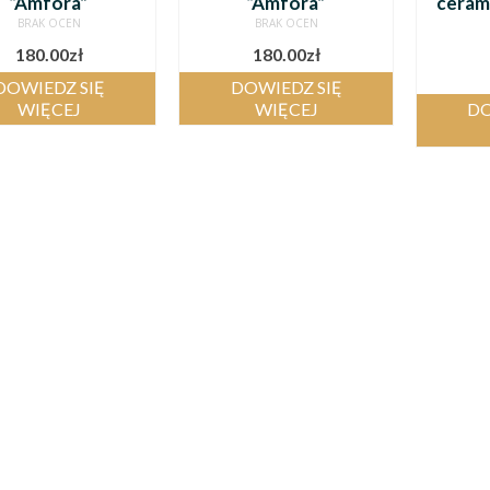
“Amfora”
“Amfora”
ceram
BRAK OCEN
BRAK OCEN
180.00
zł
180.00
zł
DOWIEDZ SIĘ
DOWIEDZ SIĘ
WIĘCEJ
WIĘCEJ
DO