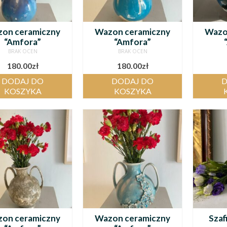
on ceramiczny
Wazon ceramiczny
Wazo
“Amfora”
“Amfora”
BRAK OCEN
BRAK OCEN
180.00
zł
180.00
zł
DODAJ DO
DODAJ DO
D
KOSZYKA
KOSZYKA
on ceramiczny
Wazon ceramiczny
Szaf