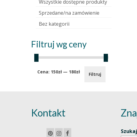
Wszystkie dostępne produkty
Sprzedane/na zamówienie
Bez kategorii
Filtruj wg ceny
Cena
Cena
Cena:
150zł
—
180zł
Filtruj
min.
maks.
Kontakt
Zna
Szuka