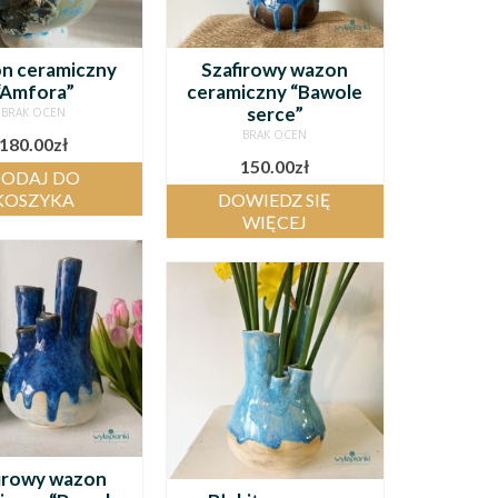
n ceramiczny
Szafirowy wazon
“Amfora”
ceramiczny “Bawole
serce”
BRAK OCEN
BRAK OCEN
180.00
zł
150.00
zł
ODAJ DO
KOSZYKA
DOWIEDZ SIĘ
WIĘCEJ
irowy wazon