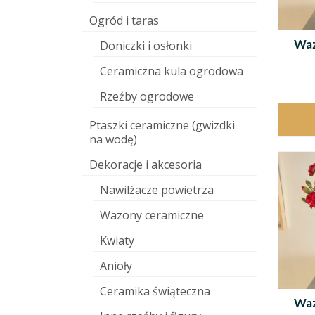
Ogród i taras
Waz
Doniczki i osłonki
Ceramiczna kula ogrodowa
Rzeźby ogrodowe
Ptaszki ceramiczne (gwizdki
na wodę)
Dekoracje i akcesoria
Nawilżacze powietrza
Wazony ceramiczne
Kwiaty
Anioły
Ceramika świąteczna
Waz