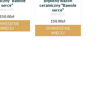
iczny “Bawole
Błękitny wazon
serce”
ceramiczny “Bawole
serce”
BRAK OCEN
BRAK OCEN
150.00
zł
150.00
zł
WIEDZ SIĘ
WIĘCEJ
DOWIEDZ SIĘ
WIĘCEJ