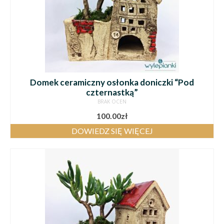
Domek ceramiczny osłonka doniczki “Pod
czternastką”
BRAK OCEN
100.00
zł
DOWIEDZ SIĘ WIĘCEJ