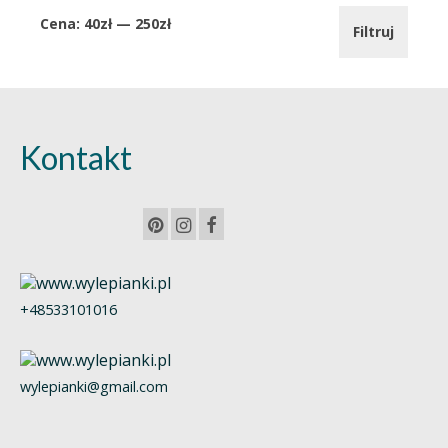
Cena
Cena
Cena:
40zł
—
250zł
Filtruj
min.
maks.
Kontakt
+48533101016
wylepianki@gmail.com