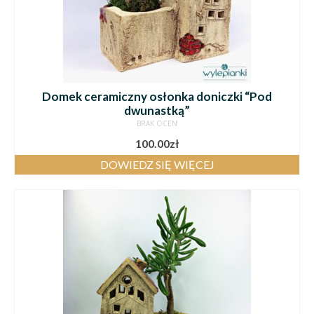
Domek ceramiczny osłonka doniczki “Pod
dwunastką”
BRAK OCEN
100.00
zł
DOWIEDZ SIĘ WIĘCEJ