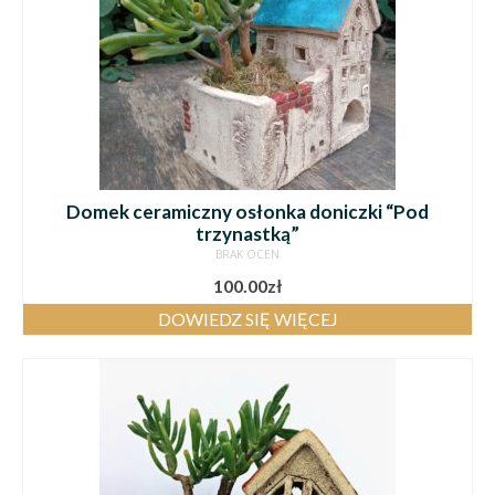
Domek ceramiczny osłonka doniczki “Pod
trzynastką”
BRAK OCEN
100.00
zł
DOWIEDZ SIĘ WIĘCEJ