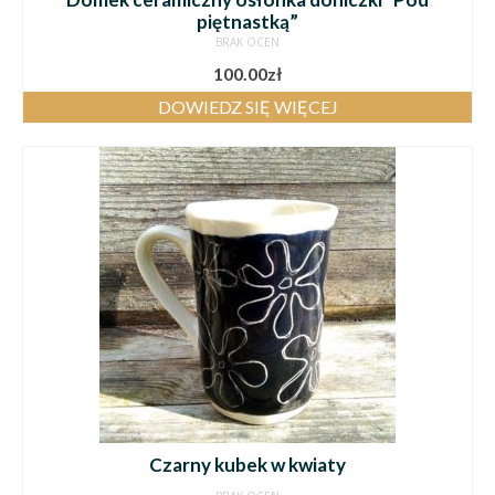
piętnastką”
BRAK OCEN
100.00
zł
DOWIEDZ SIĘ WIĘCEJ
Czarny kubek w kwiaty