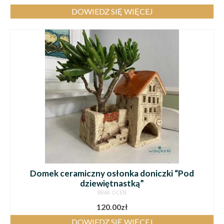
DOWIEDZ SIĘ WIĘCEJ
Domek ceramiczny osłonka doniczki “Pod
dziewiętnastką”
BRAK OCEN
120.00
zł
DOWIEDZ SIĘ WIĘCEJ