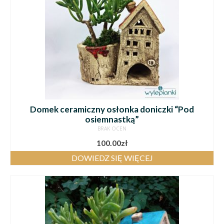
Domek ceramiczny osłonka doniczki “Pod
osiemnastką”
BRAK OCEN
100.00
zł
DOWIEDZ SIĘ WIĘCEJ