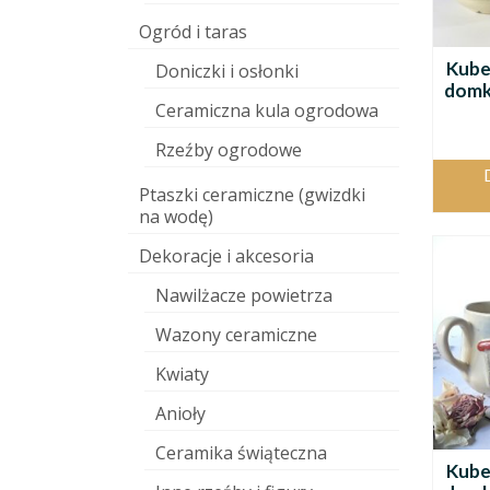
Ogród i taras
Kube
Doniczki i osłonki
domki
Ceramiczna kula ogrodowa
Rzeźby ogrodowe
Ptaszki ceramiczne (gwizdki
na wodę)
Dekoracje i akcesoria
Nawilżacze powietrza
Wazony ceramiczne
Kwiaty
Anioły
Ceramika świąteczna
Kube