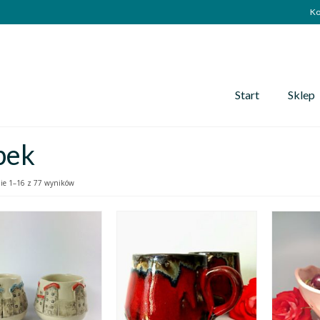
Ko
Start
Sklep
bek
ie 1–16 z 77 wyników