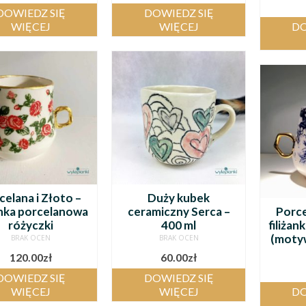
DOWIEDZ SIĘ
DOWIEDZ SIĘ
WIĘCEJ
WIĘCEJ
DO
celana i Złoto –
Duży kubek
żanka porcelanowa
ceramiczny Serca –
Porce
różyczki
400 ml
filiża
(motyw
BRAK OCEN
BRAK OCEN
120.00
zł
60.00
zł
DOWIEDZ SIĘ
DOWIEDZ SIĘ
WIĘCEJ
WIĘCEJ
DO