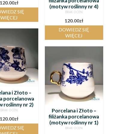
filiżanka porcelanowa
120.00
zł
(motyw roślinny nr 4)
WIEDZ SIĘ
BRAK OCEN
WIĘCEJ
120.00
zł
DOWIEDZ SIĘ
WIĘCEJ
lana i Złoto –
nka porcelanowa
 roślinny nr 2)
Porcelana i Złoto –
BRAK OCEN
filiżanka porcelanowa
120.00
zł
(motyw roślinny nr 1)
WIEDZ SIĘ
BRAK OCEN
WIĘCEJ