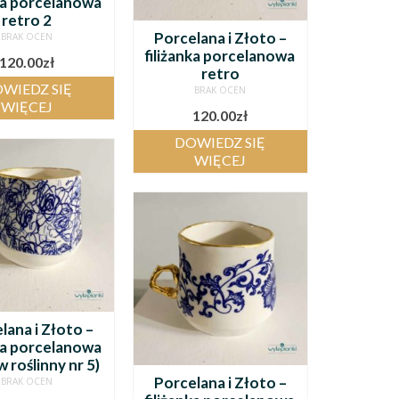
nka porcelanowa
retro 2
Porcelana i Złoto –
BRAK OCEN
filiżanka porcelanowa
120.00
zł
retro
WIEDZ SIĘ
BRAK OCEN
WIĘCEJ
120.00
zł
DOWIEDZ SIĘ
WIĘCEJ
lana i Złoto –
nka porcelanowa
 roślinny nr 5)
Porcelana i Złoto –
BRAK OCEN