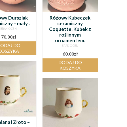
wy Durszlak
Różowy Kubeczek
iczny – mały .
ceramiczny
Coquette. Kubek z
BRAK OCEN
roślinnym
70.00
zł
ornamentem.
ODAJ DO
BRAK OCEN
KOSZYKA
60.00
zł
DODAJ DO
KOSZYKA
lana i Złoto –