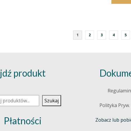
1
2
3
4
5
jdź produkt
Dokume
j
Regulamin
Szukaj
Polityka Pryw.
Płatności
Zobacz lub pobie