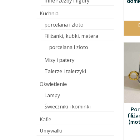
Inne rzeźby i figury
domki
Kuchnia
porcelana i złoto
Filiżanki, kubki, matera
porcelana i złoto
Misy i patery
Talerze i talerzyki
Oświetlenie
Lampy
Świeczniki i kominki
Por
fili
Kafle
(mot
Umywalki