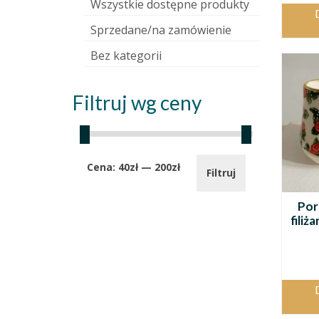
Wszystkie dostępne produkty
Sprzedane/na zamówienie
Bez kategorii
Filtruj wg ceny
Cena
Cena
Cena:
40zł
—
200zł
Filtruj
min.
maks.
Por
fili