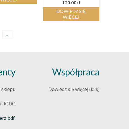
120.00
zł
DOWIEDZ SIĘ
WIĘCEJ
→
nty
Współpraca
 sklepu
Dowiedz się więcej (klik)
 i RODO
rz pdf: