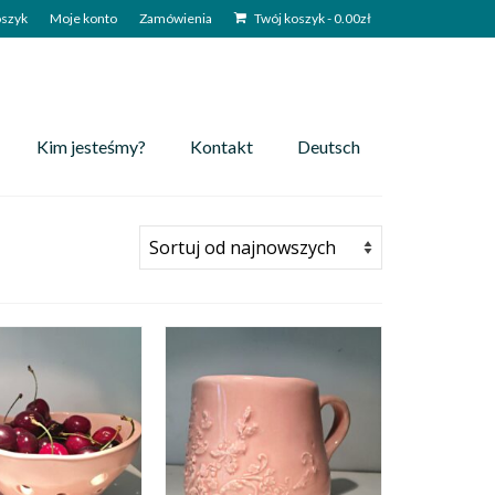
szyk
Moje konto
Zamówienia
Twój koszyk
-
0.00
zł
Kim jesteśmy?
Kontakt
Deutsch