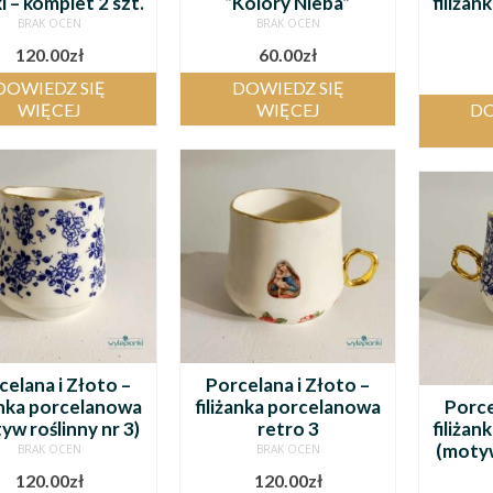
 – komplet 2 szt.
“Kolory Nieba”
filiża
BRAK OCEN
BRAK OCEN
120.00
zł
60.00
zł
DOWIEDZ SIĘ
DOWIEDZ SIĘ
WIĘCEJ
WIĘCEJ
DO
celana i Złoto –
Porcelana i Złoto –
żanka porcelanowa
filiżanka porcelanowa
Porce
yw roślinny nr 3)
retro 3
filiża
(motyw
BRAK OCEN
BRAK OCEN
120.00
zł
120.00
zł