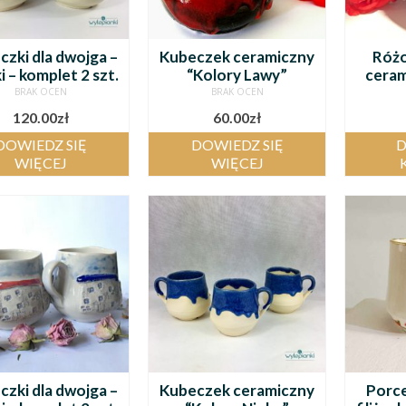
czki dla dwojga –
Kubeczek ceramiczny
Różo
 – komplet 2 szt.
“Kolory Lawy”
ceram
BRAK OCEN
BRAK OCEN
120.00
zł
60.00
zł
DOWIEDZ SIĘ
DOWIEDZ SIĘ
D
WIĘCEJ
WIĘCEJ
czki dla dwojga –
Kubeczek ceramiczny
Porce