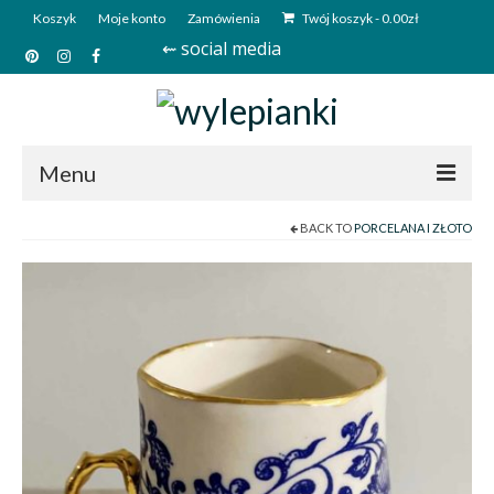
Koszyk
Moje konto
Zamówienia
Twój koszyk
-
0.00
zł
⇜ social media
Menu
BACK TO
PORCELANA I ZŁOTO
Start
Sklep
Kim jesteśmy?
Kontakt
Deutsch