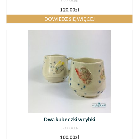
BRAK OCEN
120.00
zł
DOWIEDZ SIĘ WIĘCEJ
Dwa kubeczki w rybki
BRAK OCEN
100.00
zł