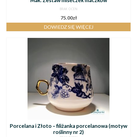
Mak. Zestaw miseczek maczków
BRAK OCEN
75.00
zł
DOWIEDZ SIĘ WIĘCEJ
Porcelana i Złoto – filiżanka porcelanowa (motyw
roślinny nr 2)