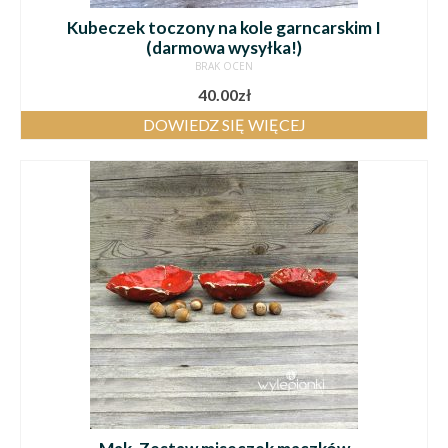
Kubeczek toczony na kole garncarskim I
(darmowa wysyłka!)
BRAK OCEN
40.00
zł
DOWIEDZ SIĘ WIĘCEJ