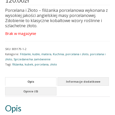
120.00
zł
Porcelana i Złoto – filiżanka porcelanowa wykonana z
wysokiej jakości angielskiej masy porcelanowej.
Zdobienie to klasyczne kobaltowe wzory roślinne i
szlachetne złoto.
Brak w magazynie
SKU:
809179-1-2
Kategorie:
Filiżanki, kubki, matera
,
Kuchnia
,
porcelana i złoto
,
porcelana i
złoto
,
Sprzedane/na zamówienie
Tagi:
filiżanka
,
kubek
,
porcelana
,
złoto
Opis
Informacje dodatkowe
Opinie (0)
Opis