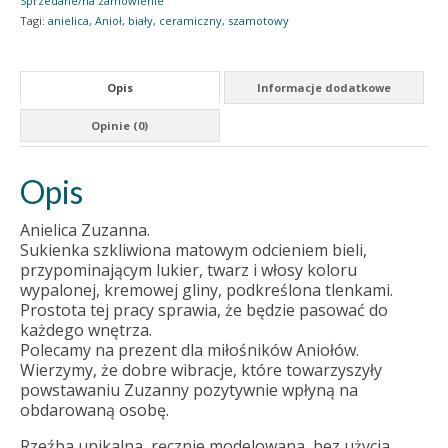
Sprzedane/na zamówienie
Tagi:
anielica
,
Anioł
,
biały
,
ceramiczny
,
szamotowy
Opis
Informacje dodatkowe
Opinie (0)
Opis
Anielica Zuzanna.
Sukienka szkliwiona matowym odcieniem bieli,
przypominającym lukier, twarz i włosy koloru
wypalonej, kremowej gliny, podkreślona tlenkami.
Prostota tej pracy sprawia, że będzie pasować do
każdego wnętrza.
Polecamy na prezent dla miłośników Aniołów.
Wierzymy, że dobre wibracje, które towarzyszyły
powstawaniu Zuzanny pozytywnie wpłyną na
obdarowaną osobę.
Rzeźba unikalna, ręcznie modelowana, bez użycia