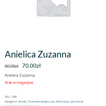
Anielica Zuzanna
70.00
zł
80.00
zł
Anielica Zuzanna
Brak w magazynie
SKU:
7780
Kategorie:
Anioły
,
Ceramika świąteczna
,
Dekoracje i akcesoria
,