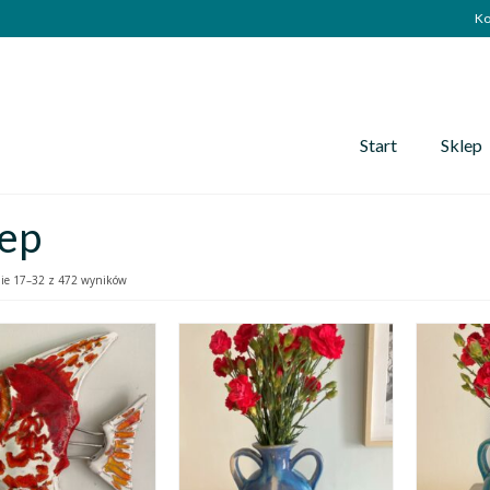
Ko
Start
Sklep
lep
ie 17–32 z 472 wyników