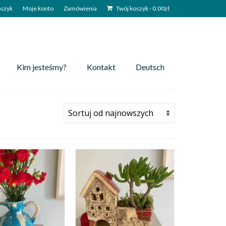
szyk
Moje konto
Zamówienia
Twój koszyk
-
0.00
zł
Kim jesteśmy?
Kontakt
Deutsch