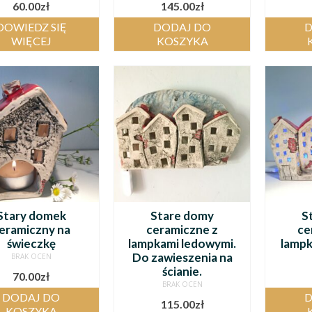
60.00
zł
145.00
zł
DOWIEDZ SIĘ
DODAJ DO
D
WIĘCEJ
KOSZYKA
Stary domek
Stare domy
S
eramiczny na
ceramiczne z
ce
świeczkę
lampkami ledowymi.
lampk
Do zawieszenia na
BRAK OCEN
ścianie.
70.00
zł
BRAK OCEN
DODAJ DO
D
115.00
zł
KOSZYKA