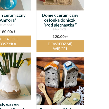
n ceramiczny
Domek ceramiczny
“Amfora”
osłonka doniczki
“Pod piętnastką “
BRAK OCEN
BRAK OCEN
180.00
zł
120.00
zł
ODAJ DO
KOSZYKA
DOWIEDZ SIĘ
WIĘCEJ
iały wazon