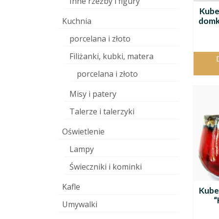
Inne rzeźby i figury
Kube
domki
Kuchnia
porcelana i złoto
Filiżanki, kubki, matera
porcelana i złoto
Misy i patery
Talerze i talerzyki
Oświetlenie
Lampy
Świeczniki i kominki
Kafle
Kube
“
Umywalki