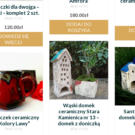
“Amfora”
ceram
czki dla dwojga –
BRAK OCEN
 – komplet 2 szt.
180.00
zł
BRAK OCEN
DODAJ DO
120.00
zł
KOSZYKA
DO
DOWIEDZ SIĘ
WIĘCEJ
Wąski domek
ceramiczny Stara
Santo
czek ceramiczny
Kamienica nr 13 –
domek 
Kolory Lawy”
domek z doniczką
BRAK OCEN
BRAK OCEN