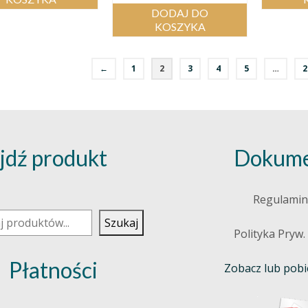
DODAJ DO
KOSZYKA
←
1
2
3
4
5
…
2
jdź produkt
Dokume
j
Regulamin
Szukaj
Polityka Pryw.
Płatności
Zobacz lub pobie