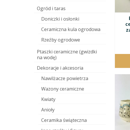
Ogród i taras
Doniczki i osłonki
c
Ceramiczna kula ogrodowa
z
Rzeźby ogrodowe
Ptaszki ceramiczne (gwizdki
na wodę)
Dekoracje i akcesoria
Nawilżacze powietrza
Wazony ceramiczne
Kwiaty
Anioły
Ceramika świąteczna