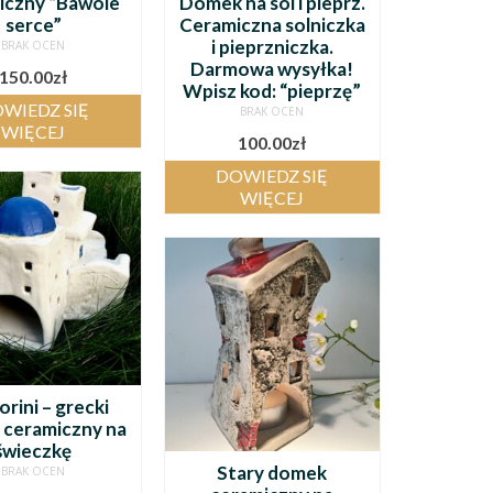
iczny “Bawole
Domek na sól i pieprz.
serce”
Ceramiczna solniczka
i pieprzniczka.
BRAK OCEN
Darmowa wysyłka!
150.00
zł
Wpisz kod: “pieprzę”
WIEDZ SIĘ
BRAK OCEN
WIĘCEJ
100.00
zł
DOWIEDZ SIĘ
WIĘCEJ
rini – grecki
ceramiczny na
świeczkę
Stary domek
BRAK OCEN