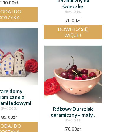
ceramiczny na
130.00
zł
świeczkę
ODAJ DO
BRAK OCEN
KOSZYKA
70.00
zł
DOWIEDZ SIĘ
WIĘCEJ
tare domy
ramiczne z
ami ledowymi
Różowy Durszlak
BRAK OCEN
ceramiczny – mały .
85.00
zł
BRAK OCEN
ODAJ DO
70.00
zł
KOSZYKA