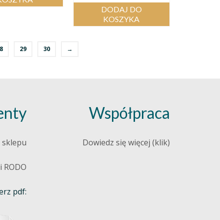
DODAJ DO
KOSZYKA
8
29
30
→
nty
Współpraca
 sklepu
Dowiedz się więcej (klik)
 i RODO
rz pdf: