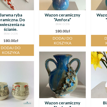
Barwna ryba
Wazon ceramiczny
Wazo
eramiczna. Do
“Amfora”
awieszenia na
BRAK OCEN
ścianie.
180.00
zł
BRAK OCEN
DODAJ DO
D
180.00
zł
KOSZYKA
DODAJ DO
KOSZYKA
Wazon ceramiczny
B