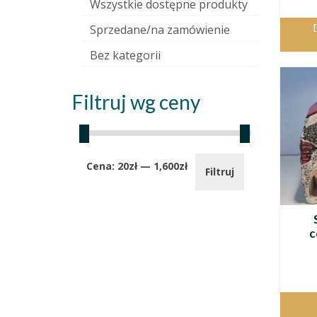
Wszystkie dostępne produkty
Sprzedane/na zamówienie
Bez kategorii
Filtruj wg ceny
Cena
Cena
Cena:
20zł
—
1,600zł
Filtruj
min.
maks.
c