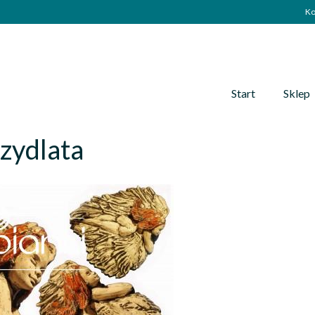
Ko
Start
Sklep
zydlata