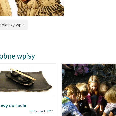
niejszy wpis
obne wpisy
awy do sushi
23 listopada 2011