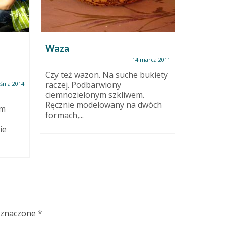
Waza
Rozwój w
a
14 marca 2011
Czy też wazon. Na suche bukiety
Czyli o z
raczej. Podbarwiony
tym, co C
śnia 2014
ciemnozielonym szkliwem.
względu n
Ręcznie modelowany na dwóch
ym
formach,...
ie
oznaczone
*