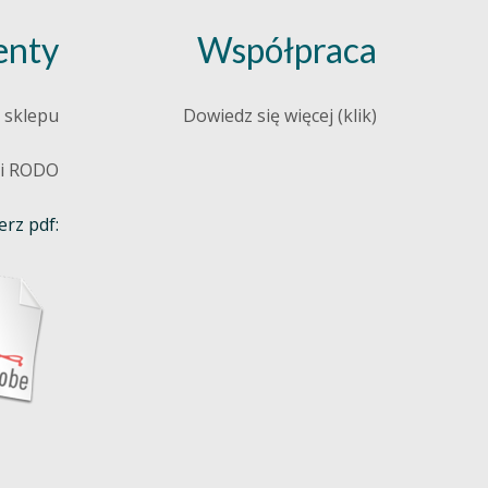
nty
Współpraca
 sklepu
Dowiedz się więcej (klik)
 i RODO
rz pdf: