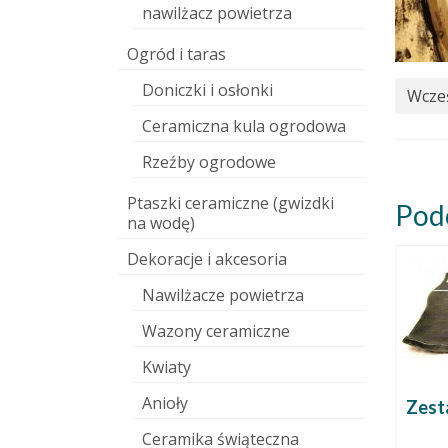
nawilżacz powietrza
Ogród i taras
Doniczki i osłonki
Wcześ
Ceramiczna kula ogrodowa
Rzeźby ogrodowe
Ptaszki ceramiczne (gwizdki
Pod
na wodę)
Dekoracje i akcesoria
Nawilżacze powietrza
Wazony ceramiczne
Kwiaty
Anioły
Zest
Ceramika świąteczna