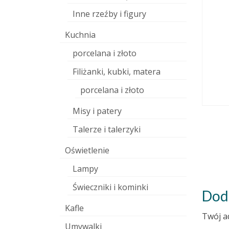
Inne rzeźby i figury
Kuchnia
wni
DIY: Piec papierowy do wypału
porcelana i złoto
ceramiki
Filiżanki, kubki, matera
 stycznia 2015
9 maja 2011
 w
Dziś opowiem o tym zrobić
porcelana i złoto
rzerwie
własnoręcznie papierowy piec
e! Jeśli
plenerowy. Z doświadczenia
Misy i patery
wiem, że największą
przeszkodą...
Talerze i talerzyki
Oświetlenie
Lampy
Świeczniki i kominki
Dod
Kafle
Twój a
Umywalki