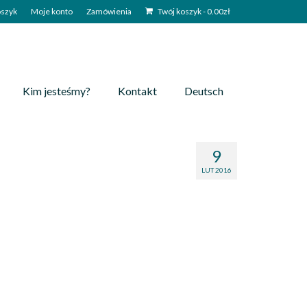
szyk
Moje konto
Zamówienia
Twój koszyk
-
0.00
zł
Kim jesteśmy?
Kontakt
Deutsch
9
LUT 2016