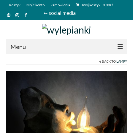
Koszyk
Moje konto
Zamówienia
Twój koszyk
-
0.00
zł
⇜ social media
Menu
BACK TO
LAMPY
Start
Sklep
Kim jesteśmy?
Kontakt
Deutsch