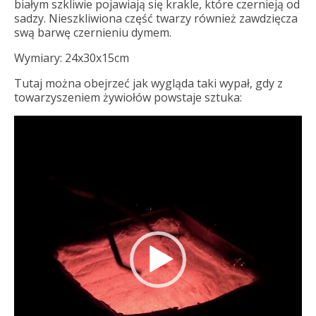
białym szkliwie pojawiają się krakle, które czernieją od
sadzy. Nieszkliwiona część twarzy również zawdzięcza
swą barwę czernieniu dymem.
Wymiary: 24x30x15cm
Tutaj można obejrzeć jak wygląda taki wypał, gdy z
towarzyszeniem żywiołów powstaje sztuka:
Odtwarzacz
video