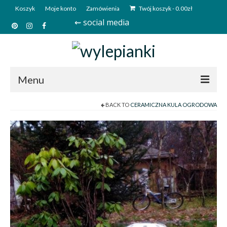
Koszyk
Moje konto
Zamówienia
Twój koszyk
-
0.00
zł
⇜ social media
Menu
BACK TO
CERAMICZNA KULA OGRODOWA
Start
Sklep
Kim jesteśmy?
Kontakt
Deutsch