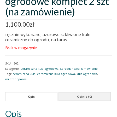
ogrodowe komplet 2 szt
(na zamówienie)
1,100.00
zł
ręcznie wykonane, ażurowe szkliwione kule
ceramiczne do ogrodu, na taras
Brak w magazynie
SKU:
1302
Kategorie:
Ceramiczna kula ogrodowa
,
Sprzedane/na zamówienie
Tagi:
ceramiczna kula
,
ceramiczna kula ogrodowa
,
kula ogrodowa
,
mrozoodporna
Opis
Opinie (0)
Opis