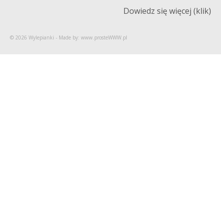
Dowiedz się więcej (klik)
© 2026 Wylepianki - Made by: www.prosteWWW.pl