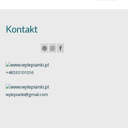
min.
maks.
Kontakt
+48533101016
wylepianki@gmail.com