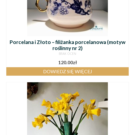
Porcelana i Złoto – filiżanka porcelanowa (motyw
roślinny nr 2)
BRAK OCEN
120.00
zł
DOWIEDZ SIĘ WIĘCEJ