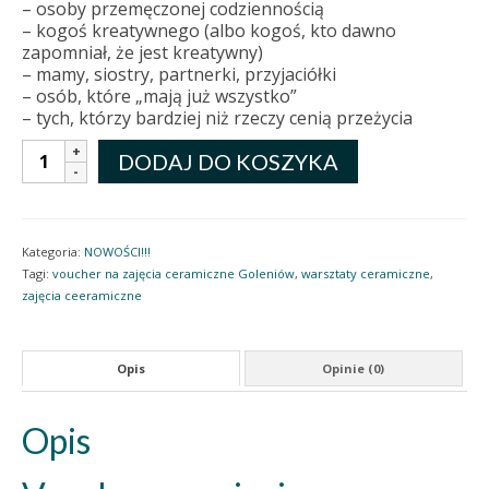
– osoby przemęczonej codziennością
– kogoś kreatywnego (albo kogoś, kto dawno
zapomniał, że jest kreatywny)
– mamy, siostry, partnerki, przyjaciółki
– osób, które „mają już wszystko”
– tych, którzy bardziej niż rzeczy cenią przeżycia
ilość
DODAJ DO KOSZYKA
Voucher
na
zajęcia
ceramiczne
Kategoria:
NOWOŚCI!!!
dla
Tagi:
voucher na zajęcia ceramiczne Goleniów
,
warsztaty ceramiczne
,
dwóch
zajęcia ceeramiczne
osób
-
prezent,
który
Opis
Opinie (0)
zostaje
w
Opis
sercu
na
długo