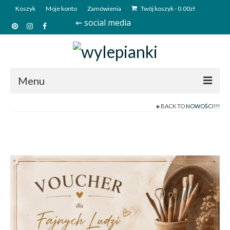
Koszyk
Moje konto
Zamówienia
Twój koszyk
-
0.00
zł
⇜ social media
Menu
BACK TO
NOWOŚCI!!!
Start
Sklep
Kim jesteśmy?
Kontakt
Deutsch