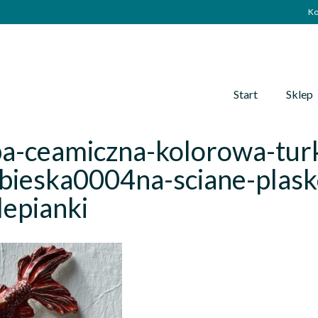
Ko
Start
Sklep
ba-ceamiczna-kolorowa-tur
bieska0004na-sciane-plask
epianki