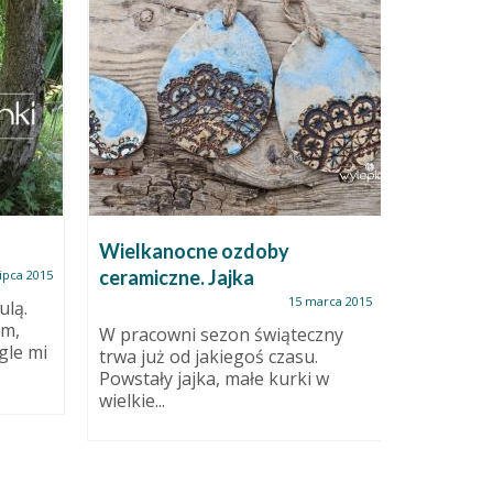
Wielkanocne ozdoby
Biało-ni
ceramiczne. Jajka
Åsgård
lipca 2015
15 marca 2015
ulą.
am,
W pracowni sezon świąteczny
Åsgårdst
gle mi
trwa już od jakiegoś czasu.
osada w 
Powstały jajka, małe kurki w
Oslofjord
wielkie...
niezwykle
Typowe..