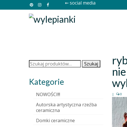
⇜ social media
ry
Szukaj:
Szukaj
nie
wyl
Kategorie
NOWOŚCI!!!
|
0
Autorska artystyczna rzeźba
ceramiczna
Domki ceramiczne