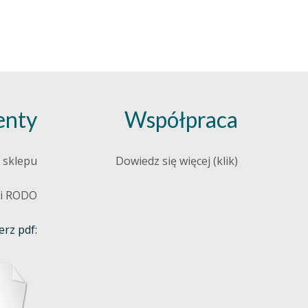
nty
Współpraca
 sklepu
Dowiedz się więcej (klik)
 i RODO
rz pdf: