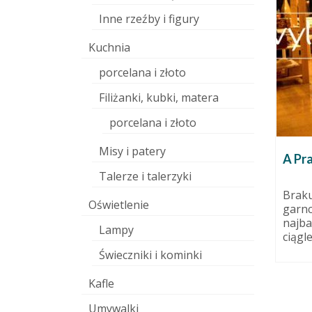
Inne rzeźby i figury
Kuchnia
porcelana i złoto
Filiżanki, kubki, matera
porcelana i złoto
Misy i patery
ny anioł
Jak koszenie trawy wyzwala
A Pr
moc twórczą, czyli
Talerze i talerzyki
obrazoburczo o pasjach.
21 lipca 2014
Braku
Oświetlenie
garnc
3 września 2015
 praca,
najba
:
Podobno dłuższa forma
Lampy
ciągle
pl/2014/09/kilka-
publikacji w internecie ma
l Moja
Świeczniki i kominki
przyszłość! Nie wszyscy chodzą
 w
na skróty oczekując zamiast...
Kafle
Umywalki