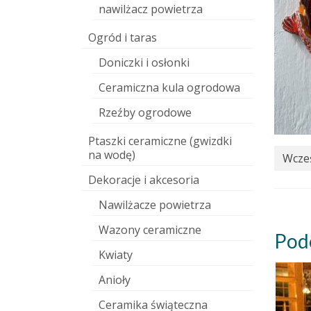
nawilżacz powietrza
Ogród i taras
Doniczki i osłonki
Ceramiczna kula ogrodowa
Rzeźby ogrodowe
Ptaszki ceramiczne (gwizdki
na wodę)
Wcześ
Dekoracje i akcesoria
Nawilżacze powietrza
Wazony ceramiczne
Pod
Kwiaty
Anioły
Ceramika świąteczna