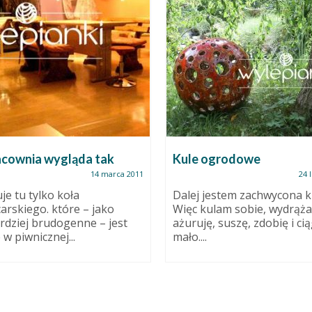
acownia wygląda tak
Kule ogrodowe
14 marca 2011
24 
je tu tylko koła
Dalej jestem zachwycona k
arskiego. które – jako
Więc kulam sobie, wydrąż
rdziej brudogenne – jest
ażuruję, suszę, zdobię i cią
 w piwnicznej...
mało....