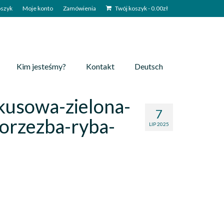
szyk
Moje konto
Zamówienia
Twój koszyk
-
0.00
zł
Kim jesteśmy?
Kontakt
Deutsch
kusowa-zielona-
7
orzezba-ryba-
LIP 2025