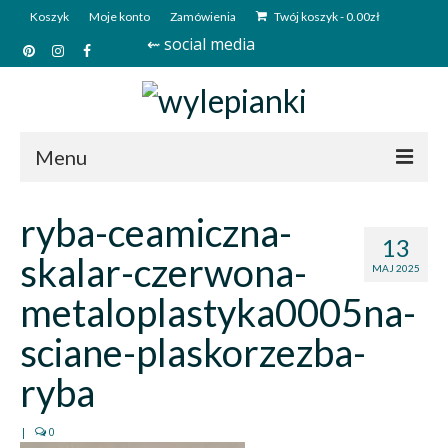
Koszyk
Moje konto
Zamówienia
Twój koszyk
-
0.00
zł
⇜ social media
Menu
Start
ryba-ceamiczna-
13
Sklep
skalar-czerwona-
MAJ 2025
Kim jesteśmy?
metaloplastyka0005na-
Kontakt
sciane-plaskorzezba-
Deutsch
ryba
|
0