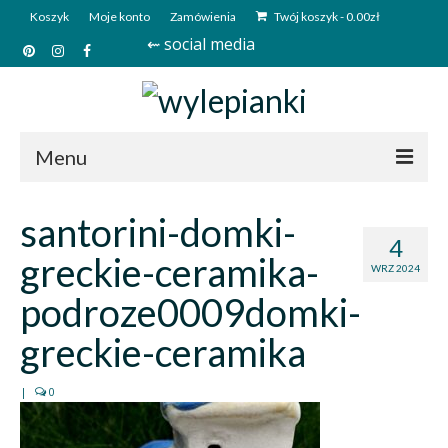
Koszyk
Moje konto
Zamówienia
Twój koszyk
-
0.00
zł
⇜ social media
Menu
Start
santorini-domki-
4
Sklep
greckie-ceramika-
WRZ 2024
Kim jesteśmy?
podroze0009domki-
Kontakt
greckie-ceramika
Deutsch
|
0