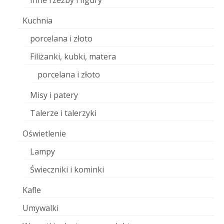
Inne rzeźby i figury
Kuchnia
porcelana i złoto
Filiżanki, kubki, matera
porcelana i złoto
Misy i patery
Talerze i talerzyki
Oświetlenie
Lampy
Świeczniki i kominki
Kafle
Umywalki