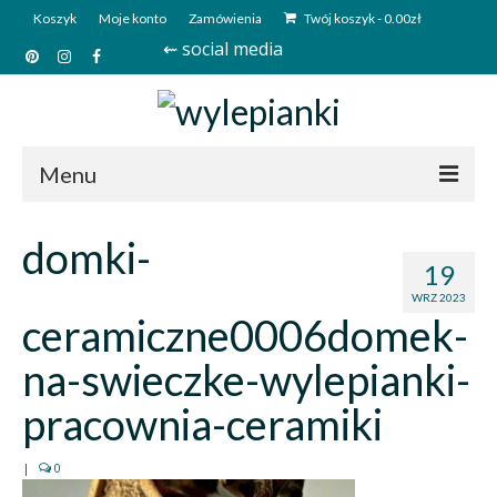
Koszyk
Moje konto
Zamówienia
Twój koszyk
-
0.00
zł
⇜ social media
Menu
Start
domki-
19
Sklep
WRZ 2023
ceramiczne0006domek-
Kim jesteśmy?
na-swieczke-wylepianki-
Kontakt
pracownia-ceramiki
Deutsch
|
0