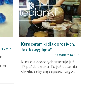
Kurs ceramiki dla dorosłych.
Kubek sg
Jak to wygląda?
robi?
nika 2015
5 października 2015
e
Kurs dla dorosłych startuje już
Witajcie 
ikom
17 października. To już ostatnia
technice 
chwila, żeby się zapisać. Kogo...
przeczyt
filmik, w..