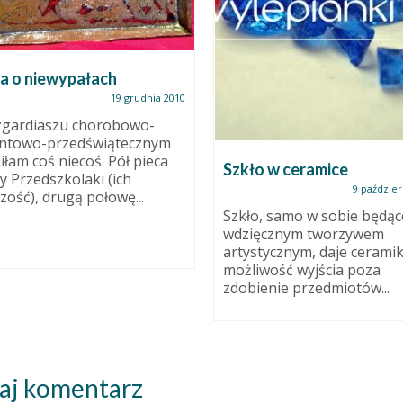
a o niewypałach
19 grudnia 2010
zgardiaszu chorobowo-
ntowo-przedświątecznym
iłam coś niecoś. Pół pieca
Szkło w ceramice
ły Przedszkolaki (ich
9 paździer
zość), drugą połowę...
Szkło, samo w sobie będąc
wdzięcznym tworzywem
artystycznym, daje ceram
możliwość wyjścia poza
zdobienie przedmiotów...
aj komentarz