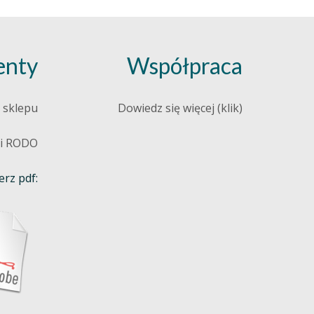
nty
Współpraca
 sklepu
Dowiedz się więcej (klik)
 i RODO
rz pdf: