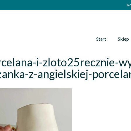
Ko
Start
Sklep
celana-i-zloto25recznie-w
iżanka-z-angielskiej-porcela