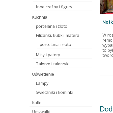
Inne rzeźby i figury
Kuchnia
Notk
porcelana i złoto
W ro
Filiżanki, kubki, matera
remo
porcelana i złoto
wypal
rnetowy.
Warsztaty ceramiczne w
to by
ń etap 1.
Żdżarach.
Misy i patery
twórc
dziernika 2015
12 września 2011
Talerze i talerzyki
u się w
Obiecana dzieciom i młodzieży
 laik:
żdżarskiej notka. W czasie
Oświetlenie
po kolei.
niespełna rocznej działalności
pracowni brałam udział w...
Lampy
Świeczniki i kominki
Kafle
Dod
Umywalki