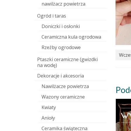
nawilżacz powietrza
Ogród i taras
Doniczki i osłonki
Ceramiczna kula ogrodowa
Rzeźby ogrodowe
Wcześ
Ptaszki ceramiczne (gwizdki
na wodę)
Dekoracje i akcesoria
Nawilżacze powietrza
Pod
Wazony ceramiczne
Kwiaty
Anioły
Ceramika świąteczna