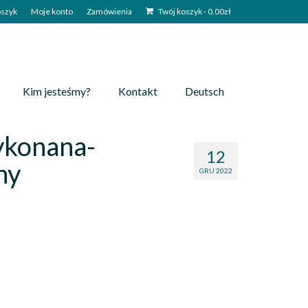
szyk
Moje konto
Zamówienia
Twój koszyk
-
0.00
zł
Kim jesteśmy?
Kontakt
Deutsch
ykonana-
12
ny
GRU 2022