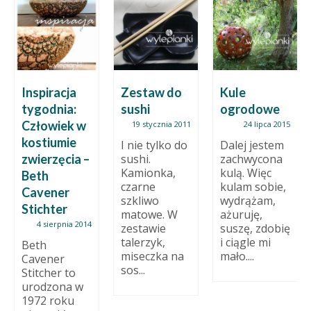
Inspiracja
Zestaw do
Kule
tygodnia:
sushi
ogrodowe
Człowiek w
19 stycznia 2011
24 lipca 2015
kostiumie
I nie tylko do
Dalej jestem
zwierzęcia –
sushi.
zachwycona
Kamionka,
kulą. Więc
Beth
czarne
kulam sobie,
Cavener
szkliwo
wydrążam,
Stichter
matowe. W
ażuruję,
4 sierpnia 2014
zestawie
suszę, zdobię
talerzyk,
i ciągle mi
Beth
miseczka na
mało....
Cavener
sos...
Stitcher to
urodzona w
1972 roku