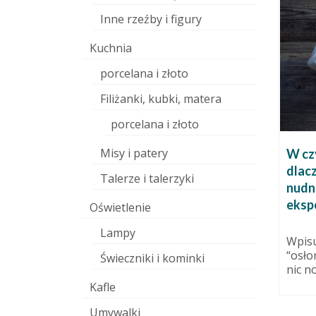
Inne rzeźby i figury
Kuchnia
porcelana i złoto
Filiżanki, kubki, matera
porcelana i złoto
Misy i patery
rmę?
Jak koszenie trawy wyzwala
W cz
moc twórczą, czyli
dlacz
 września 2014
Talerze i talerzyki
obrazoburczo o pasjach.
nudn
wą. Ja
li one way
eksp
3 września 2015
Oświetlenie
 sposób
Podobno dłuższa forma
Lampy
publikacji w internecie ma
Wpisu
przyszłość! Nie wszyscy chodzą
“osło
Świeczniki i kominki
na skróty oczekując zamiast...
nic n
Kafle
Umywalki