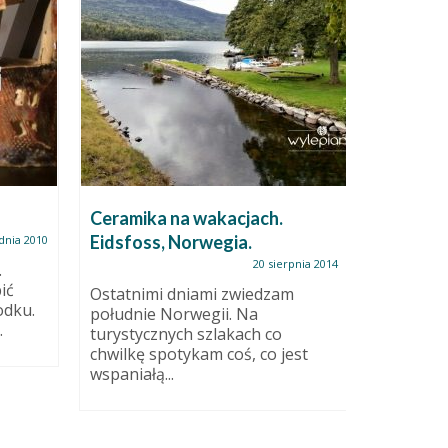
Ceramika na wakacjach.
Nowa st
Eidsfoss, Norwegia.
dnia 2010
20 sierpnia 2014
.
Tam możn
ić
które i 
Ostatnimi dniami zwiedzam
odku.
ale zamk
południe Norwegii. Na
.
przystępn
turystycznych szlakach co
Zaprasz
chwilkę spotykam coś, co jest
wspaniałą...