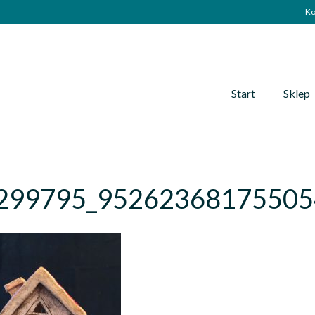
Ko
Start
Sklep
299795_95262368175505