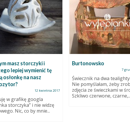
ym masz storczyki i
Burtonowsko
ego lepiej wymienić tę
7 gru
ą osłonkę na nasz
Świecznik na dwa tealighty
ozytor?
Nie pomyślałam, żeby zrob
zdjęcia ze świeczkami w śr
12 kwietnia 2017
Szkliwo czerwone, czarne,..
ję w grafikę googla
nka storczyka” i nie widzę
owego. Nic, co by mnie...