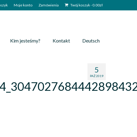
szyk
Moje konto
Zamówienia
Twój koszyk
-
0.00
zł
Kim jesteśmy?
Kontakt
Deutsch
5
PAŹ 2019
4_3047027684442898432