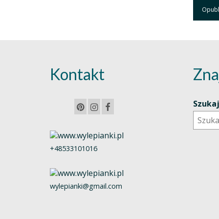
Kontakt
Zna
Szuka
+48533101016
wylepianki@gmail.com