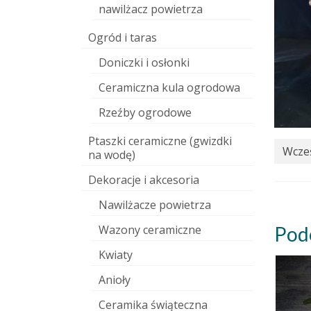
nawilżacz powietrza
Ogród i taras
Doniczki i osłonki
Ceramiczna kula ogrodowa
Rzeźby ogrodowe
Ptaszki ceramiczne (gwizdki
Wcześ
na wodę)
Dekoracje i akcesoria
Nawilżacze powietrza
Wazony ceramiczne
Pod
Kwiaty
Anioły
Ceramika świąteczna