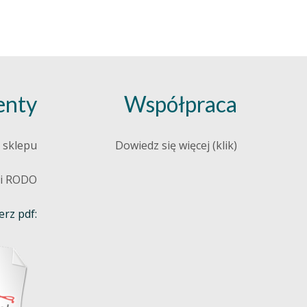
nty
Współpraca
 sklepu
Dowiedz się więcej (klik)
 i RODO
rz pdf: