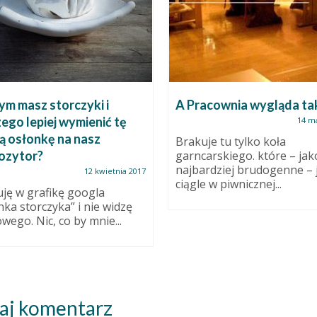
ym masz storczyki i
A Pracownia wygląda ta
ego lepiej wymienić tę
14 m
ą osłonkę na nasz
Brakuje tu tylko koła
ozytor?
garncarskiego. które – jak
najbardziej brudogenne – 
12 kwietnia 2017
ciągle w piwnicznej...
ję w grafikę googla
nka storczyka” i nie widzę
owego. Nic, co by mnie...
aj komentarz