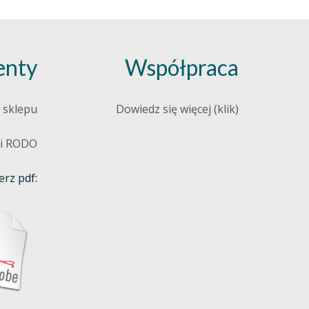
nty
Współpraca
 sklepu
Dowiedz się więcej (klik)
 i RODO
rz pdf: