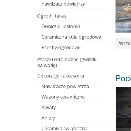
nawilżacz powietrza
Ogród i taras
Doniczki i osłonki
Ceramiczna kula ogrodowa
Wcześ
Rzeźby ogrodowe
Ptaszki ceramiczne (gwizdki
na wodę)
Dekoracje i akcesoria
Pod
Nawilżacze powietrza
Wazony ceramiczne
Kwiaty
Anioły
Ceramika świąteczna