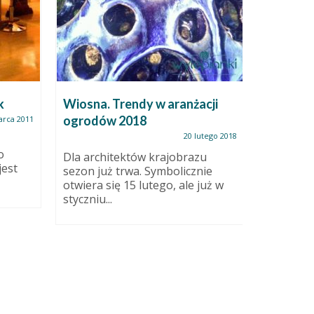
k
Wiosna. Trendy w aranżacji
Kule og
ogrodów 2018
arca 2011
20 lutego 2018
Dalej je
o
Więc kul
Dla architektów krajobrazu
jest
ażuruję, 
sezon już trwa. Symbolicznie
mało....
otwiera się 15 lutego, ale już w
styczniu...