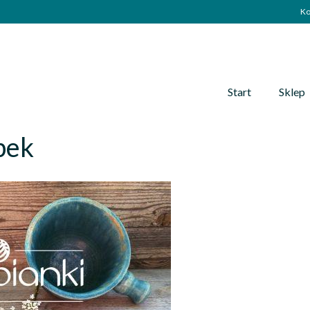
Ko
Start
Sklep
bek