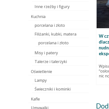
Inne rzeźby i figury
Kuchnia
porcelana i złoto
Filiżanki, kubki, matera
a
Rzeźby bardzo kobiece i w
W cz
którą stronę teraz twórczo
dlacz
porcelana i złoto
wazon.
podążam
nudn
Misy i patery
eksp
 września 2014
30 września 2015
Część z prac zaprezentowanych
Talerze i talerzyki
dzisiaj nie była nigdy
Wpisu
publikowana, część prezentuję
“osło
Oświetlenie
powtórnie na lepszych
nic n
fotografiach....
Lampy
Świeczniki i kominki
Kafle
Dod
Umywalki