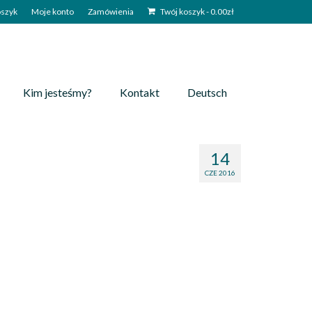
szyk
Moje konto
Zamówienia
Twój koszyk
-
0.00
zł
Kim jesteśmy?
Kontakt
Deutsch
14
CZE 2016