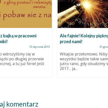
 z bajką w pracowni
Ale fajnie! Kolejny piękn
iki!
przed nami!
15 stycznia 2015
31 gru
 wdrożyliśmy się w
Witajcie przełomowo. Niby
ązki po długiej przerwie
wszystko będzie takie sam
cznej, a tu już ferie! Jeśli
jutro rano, gdy obudzimy s
2017… ja...
aj komentarz