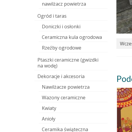
nawilżacz powietrza
Ogród i taras
Doniczki i osłonki
Ceramiczna kula ogrodowa
Wcześ
Rzeźby ogrodowe
Ptaszki ceramiczne (gwizdki
na wodę)
Dekoracje i akcesoria
Pod
Nawilżacze powietrza
Wazony ceramiczne
Kwiaty
Anioły
Ceramika świąteczna