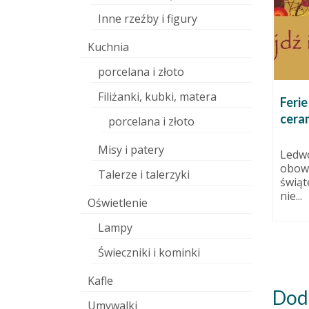
Inne rzeźby i figury
Kuchnia
porcelana i złoto
Filiżanki, kubki, matera
nżacji
III Festiwal Hanzeatycki.
Ferie
Reminiscencje.
ceram
porcelana i złoto
20 lutego 2018
12 września 2011
Misy i patery
razu
Świetna impreza. Wielki zasięg.
Ledwo
icznie
Ogromna ilość uczestników,
obowi
Talerze i talerzyki
le już w
wystawców i wydarzeń
świąte
towarzyszących. Koncerty,
nie...
Oświetlenie
spektakle, hepeningi.
Naprawdę...
Lampy
Świeczniki i kominki
Kafle
Dod
Umywalki