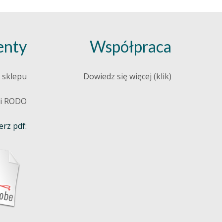
nty
Współpraca
 sklepu
Dowiedz się więcej (klik)
 i RODO
rz pdf: