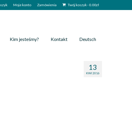
szyk
Moje konto
Zamówienia
Twój koszyk
-
0.00
zł
Kim jesteśmy?
Kontakt
Deutsch
13
KWI 2016