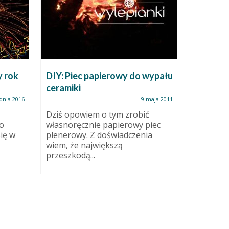
y rok
DIY: Piec papierowy do wypału
W czym m
ceramiki
dlaczego
nudną o
dnia 2016
9 maja 2011
ekspozy
Dziś opowiem o tym zrobić
o
własnoręcznie papierowy piec
ię w
plenerowy. Z doświadczenia
Wpisuję 
wiem, że największą
“osłonka 
przeszkodą...
nic noweg