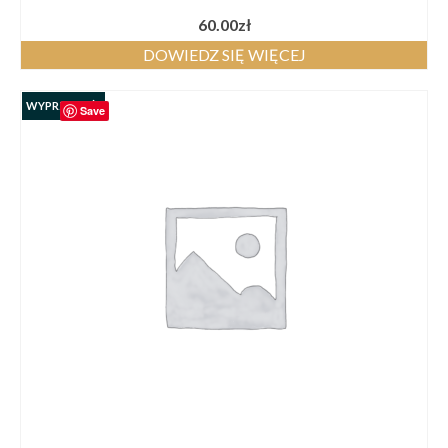
60.00
zł
DOWIEDZ SIĘ WIĘCEJ
WYPRZEDAŻ!
Save