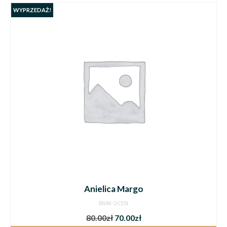
WYPRZEDAŻ!
Anielica Margo
BRAK OCEN
80.00
zł
70.00
zł