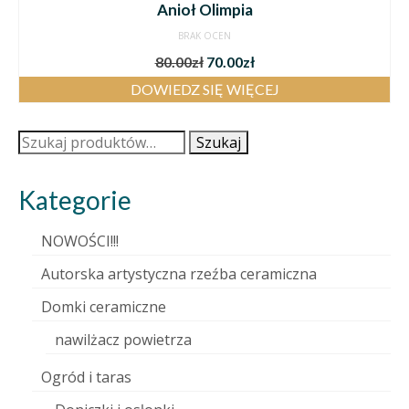
Anioł Olimpia
BRAK OCEN
80.00
zł
70.00
zł
DOWIEDZ SIĘ WIĘCEJ
Szukaj:
Szukaj
Kategorie
NOWOŚCI!!!
Autorska artystyczna rzeźba ceramiczna
Domki ceramiczne
nawilżacz powietrza
Ogród i taras