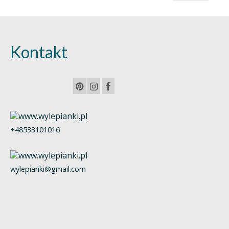
min.
maks.
Kontakt
+48533101016
wylepianki@gmail.com