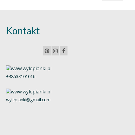
min.
maks.
Kontakt
+48533101016
wylepianki@gmail.com