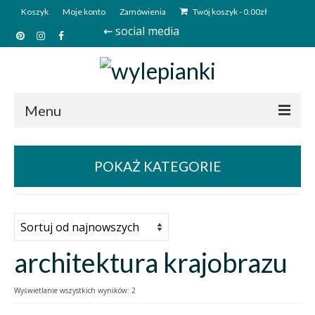
Koszyk
Moje konto
Zamówienia
Twój koszyk
-
0.00
zł
⇜ social media
Menu
Start
POKAŻ KATEGORIE
Sklep
Kim jesteśmy?
Kontakt
architektura krajobrazu
Deutsch
Wyświetlanie wszystkich wyników: 2