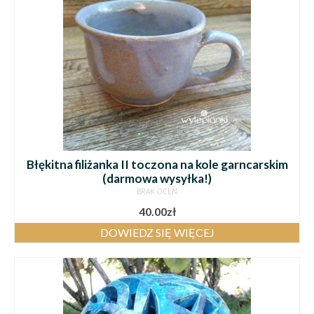
Błękitna filiżanka II toczona na kole garncarskim
(darmowa wysyłka!)
BRAK OCEN
40.00
zł
DOWIEDZ SIĘ WIĘCEJ