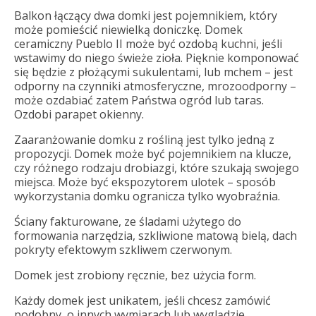
Balkon łączący dwa domki jest pojemnikiem, który
może pomieścić niewielką doniczkę. Domek
ceramiczny Pueblo II może być ozdobą kuchni, jeśli
wstawimy do niego świeże zioła. Pięknie komponować
się będzie z płożącymi sukulentami, lub mchem – jest
odporny na czynniki atmosferyczne, mrozoodporny –
może ozdabiać zatem Państwa ogród lub taras.
Ozdobi parapet okienny.
Zaaranżowanie domku z rośliną jest tylko jedną z
propozycji. Domek może być pojemnikiem na klucze,
czy różnego rodzaju drobiazgi, które szukają swojego
miejsca. Może być ekspozytorem ulotek – sposób
wykorzystania domku ogranicza tylko wyobraźnia.
Ściany fakturowane, ze śladami użytego do
formowania narzędzia, szkliwione matową bielą, dach
pokryty efektowym szkliwem czerwonym.
Domek jest zrobiony ręcznie, bez użycia form.
Każdy domek jest unikatem, jeśli chcesz zamówić
podobny, o innych wymiarach lub wyglądzie,