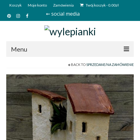
Koszyk
Moje konto
Zamówienia
Twój koszyk
-
0.00
zł
⇜ social media
Menu
BACK TO
SPRZEDANE/NA ZAMÓWIENIE
Start
Sklep
Kim jesteśmy?
Kontakt
Deutsch