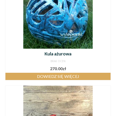
Kula ażurowa
BRAK OCEN
270.00
zł
DOWIEDZ SIĘ WIĘCEJ