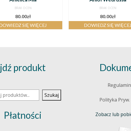
BRAK OCEN
BRAK OCEN
80.00
zł
80.00
zł
DOWIEDZ SIĘ WIĘCEJ
DOWIEDZ SIĘ WIĘCE
jdź produkt
Dokume
j
Regulamin
Szukaj
Polityka Pryw.
Płatności
Zobacz lub pobie