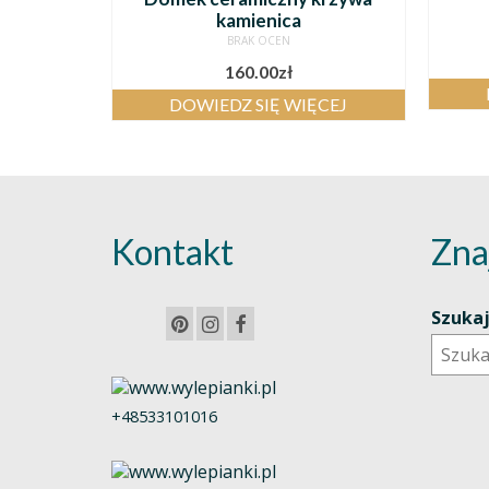
kamienica
BRAK OCEN
160.00
zł
DOWIEDZ SIĘ WIĘCEJ
Kontakt
Zna
Szuka
+48533101016