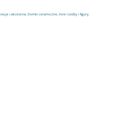
racje i akcesoria
,
Domki ceramiczne
,
Inne rzeźby i figury
,