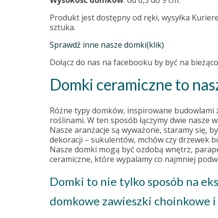
Wysokość domków
: od 6,5 do 9 cm.
Produkt jest dostępny od ręki, wysyłka Kurier
sztuka.
Sprawdź inne nasze domki(klik)
Dołącz do nas na facebooku by być na bieżąc
Domki ceramiczne to nasz
Różne typy domków, inspirowane budowlami z r
roślinami. W ten sposób łączymy dwie nasze wi
Nasze aranżacje są wyważone, staramy się, by
dekoracji – sukulentów, mchów czy drzewek b
Nasze domki mogą być ozdobą wnętrz, parapet
ceramiczne, które wypalamy co najmniej podw
Domki to nie tylko sposób na ek
domkowe zawieszki choinkowe i 