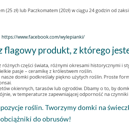
em (25 zł) lub Paczkomatem (20zł) w ciągu 24 godzin od zak
o
https://www.facebook.com/wylepianki/
 flagowy produkt, z którego jes
óżnych części świata, różnymi okresami historycznymi i st
elkie pasje – ceramikę z królestwem roślin.
 nasze domki podkreślały piękno użytych roślin. Proste for
onsai.
ów okiennych, tarasów lub ogrodów. Dbamy o to, by domki 
ójnie, w temperaturze zapewniającej odporność na czynniki
spozycje roślin. Tworzymy domki na świec
obciążniki do obrusów!