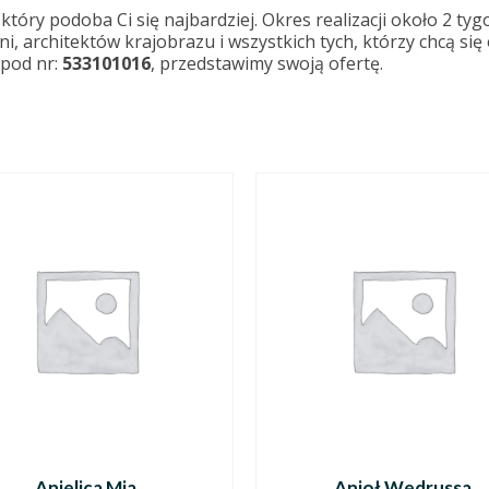
óry podoba Ci się najbardziej. Okres realizacji około 2 tyg
ni, architektów krajobrazu i wszystkich tych, którzy chcą s
pod nr:
533101016
, przedstawimy swoją ofertę.
Anielica Mia
Anioł Wedrussa