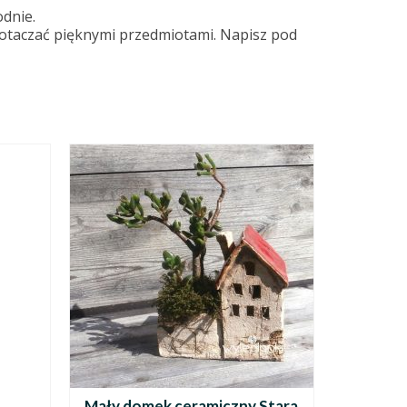
odnie.
ię otaczać pięknymi przedmiotami. Napisz pod
Mały domek ceramiczny Stara