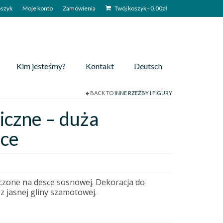
szyk
Moje konto
Zamówienia
Twój koszyk
-
0.00
zł
Kim jesteśmy?
Kontakt
Deutsch
BACK TO
INNE RZEŹBY I FIGURY
czne – duża
sce
czone na desce sosnowej. Dekoracja do
z jasnej gliny szamotowej.