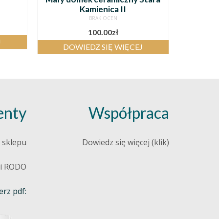
Kamienica II
BRAK OCEN
100.00
zł
J
DOWIEDZ SIĘ WIĘCEJ
nty
Współpraca
 sklepu
Dowiedz się więcej (klik)
 i RODO
rz pdf: