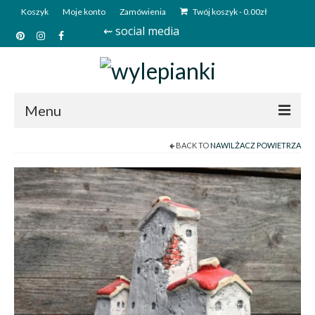
Koszyk
Moje konto
Zamówienia
Twój koszyk
-
0.00
zł
⇜ social media
Menu
BACK TO
NAWILŻACZ POWIETRZA
Start
Sklep
Kim jesteśmy?
Kontakt
Deutsch