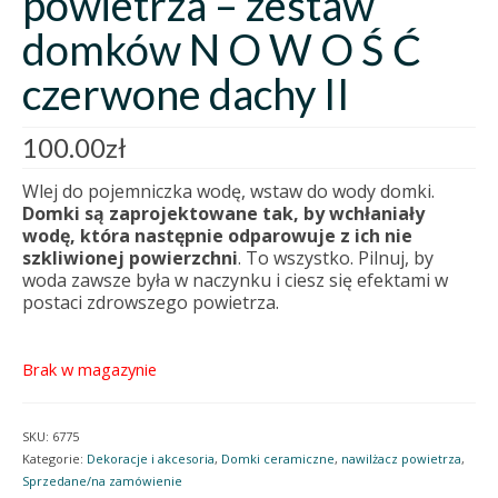
powietrza – zestaw
domków N O W O Ś Ć
czerwone dachy II
100.00
zł
Wlej do pojemniczka wodę, wstaw do wody domki.
Domki są zaprojektowane tak, by wchłaniały
wodę, która następnie odparowuje z ich nie
szkliwionej powierzchni
. To wszystko. Pilnuj, by
woda zawsze była w naczynku i ciesz się efektami w
postaci zdrowszego powietrza.
Brak w magazynie
SKU:
6775
Kategorie:
Dekoracje i akcesoria
,
Domki ceramiczne
,
nawilżacz powietrza
,
Sprzedane/na zamówienie