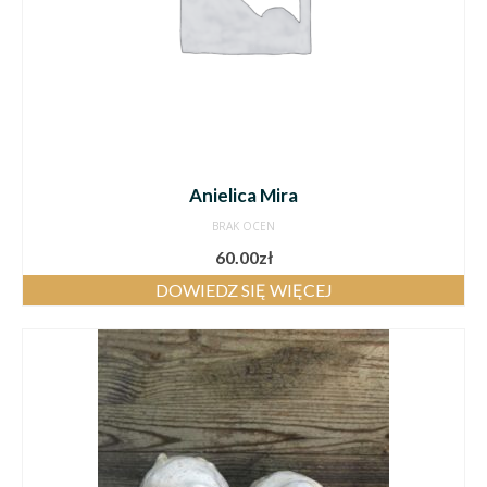
Anielica Mira
BRAK OCEN
60.00
zł
DOWIEDZ SIĘ WIĘCEJ