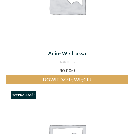
Anioł Wedrussa
BRAK OCEN
80.00
zł
DOWIEDZ SIĘ WIĘCEJ
WYPRZEDAŻ!