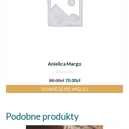
Anielica Margo
BRAK OCEN
80.00
zł
70.00
zł
DOWIEDZ SIĘ WIĘCEJ
Podobne produkty