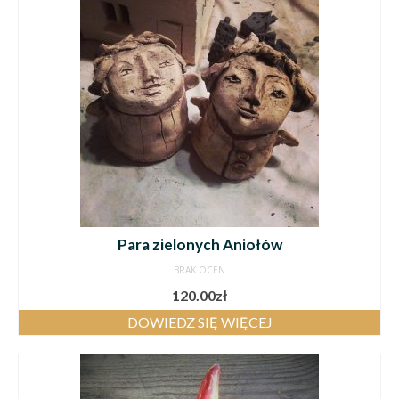
Para zielonych Aniołów
BRAK OCEN
120.00
zł
DOWIEDZ SIĘ WIĘCEJ