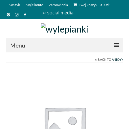
Koszyk
Moje konto
Zamówienia
Twój koszyk
-
0.00
zł
⇜ social media
Menu
BACK TO
ANIOŁY
Start
Sklep
Kim jesteśmy?
Kontakt
Deutsch