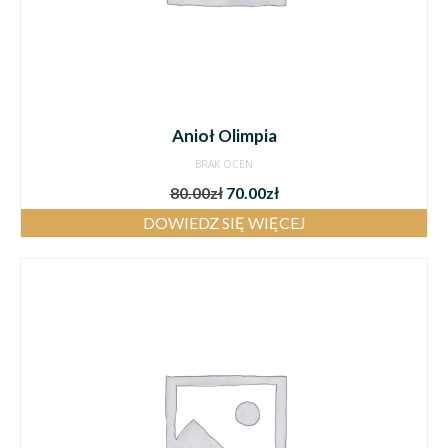
Anioł Olimpia
BRAK OCEN
80.00
zł
70.00
zł
DOWIEDZ SIĘ WIĘCEJ