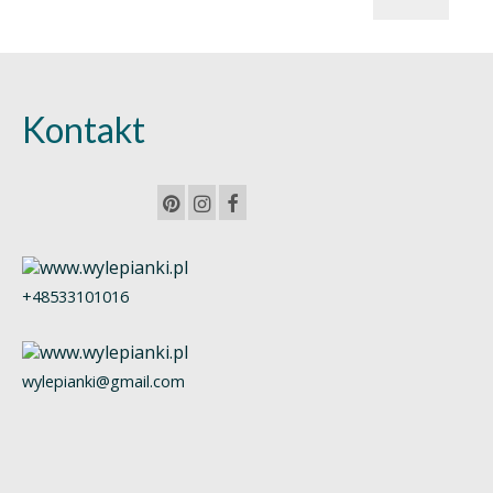
min.
maks.
Kontakt
+48533101016
wylepianki@gmail.com