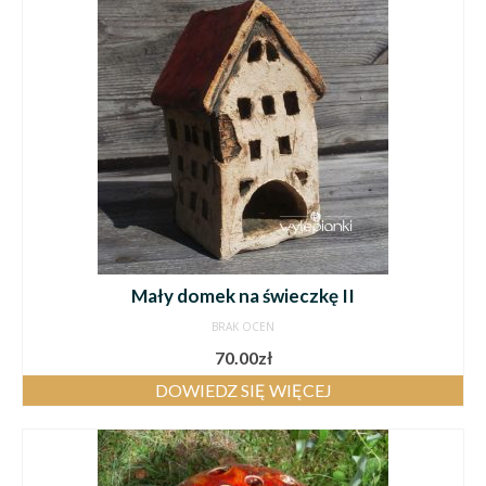
Mały domek na świeczkę II
BRAK OCEN
70.00
zł
DOWIEDZ SIĘ WIĘCEJ