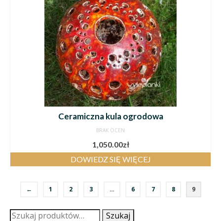
Ceramiczna kula ogrodowa
BRAK OCEN
1,050.00
zł
DOWIEDZ SIĘ WIĘCEJ
←
1
2
3
…
6
7
8
9
Szukaj:
Szukaj