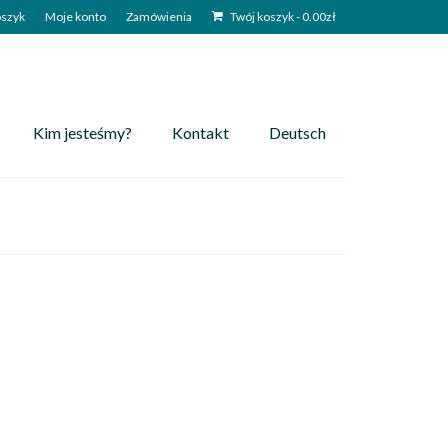
szyk
Moje konto
Zamówienia
Twój koszyk
-
0.00
zł
Kim jesteśmy?
Kontakt
Deutsch