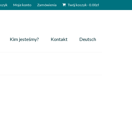
szyk
Moje konto
Zamówienia
Twój koszyk
-
0.00
zł
Kim jesteśmy?
Kontakt
Deutsch