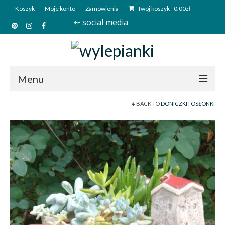
Koszyk
Moje konto
Zamówienia
Twój koszyk
-
0.00
zł
⇜ social media
Menu
BACK TO
DONICZKI I OSŁONKI
Start
Sklep
Kim jesteśmy?
Kontakt
Deutsch