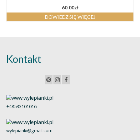
60.00
zł
DOWIEDZ SIĘ WIĘCEJ
Kontakt
+48533101016
wylepianki@gmail.com