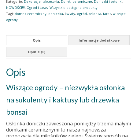
Kategorie:
Dekoracje i akcesoria
,
Domki ceramiczne
,
Doniczki i osłonki
,
NOWOŚCI!!!
,
Ogród i taras
,
Wszystkie dostępne produkty
Tagi:
domek ceramiczny
,
doniczka
,
kwiaty
,
ogród
,
osłonka
,
taras
,
wiszące
ogrody
Opis
Informacje dodatkowe
Opinie (0)
Opis
Wiszące ogrody – niezwykła osłonka
na sukulenty i kaktusy lub drzewka
bonsai
Osłonka doniczki zawieszona pomiędzy trzema małymi
domkami ceramicznymi to nasza najnowsza
propozycja dla miłośników zieleni. Świetny sposób na